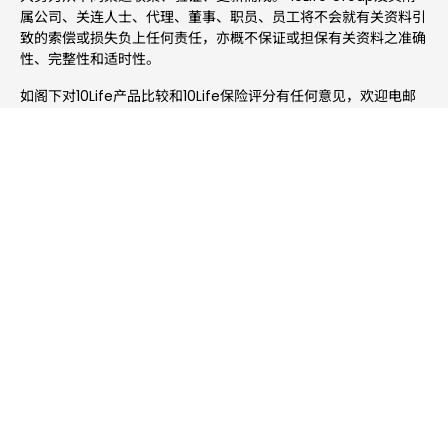
属公司、关连人士、代理、董事、职员、员工将不会就有关资料引
致的索偿或损失负上任何责任，亦概不保证或担保有关资料之准确
性、完整性和适时性。
如阁下对10Life产品比较和10Life保险评分有任何意见，欢迎电邮
至 enquiries@10life.com。
繁体主页
置顶
WhatsApp
WeChat
资源
热门内容
如需要帮助，请留下联络资料及问题
立即咨询
联络方法
(852) 3705 1599