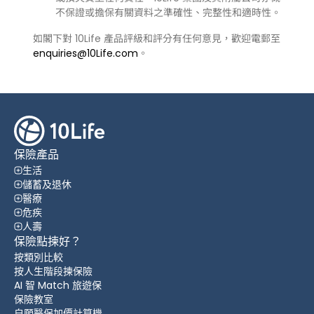
不保證或擔保有關資料之準確性、完整性和適時性。
如閣下對 10Life 產品評級和評分有任何意見，歡迎電郵至
enquiries@10Life.com
。
保險產品
生活
儲蓄及退休
醫療
危疾
人壽
保險點揀好？
按類別比較
按人生階段揀保險
AI 智 Match 旅遊保
保險教室
自願醫保加價計算機