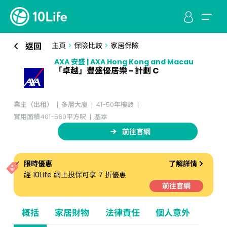
返回
主頁
>
保險比較
>
家居保險
AXA 安盛 | AXA Hong Kong and Macau
「卓越」豐盛優居樂 - 計劃 C
業主（出租）
多層大廈
41-50年樓齡
實用面積401-560平方呎
基本
前往官網
限時優惠
了解詳情
經 10Life 網上投保可享 7 折優惠
前往官網
概括
家居財物
法律責任
個人意外