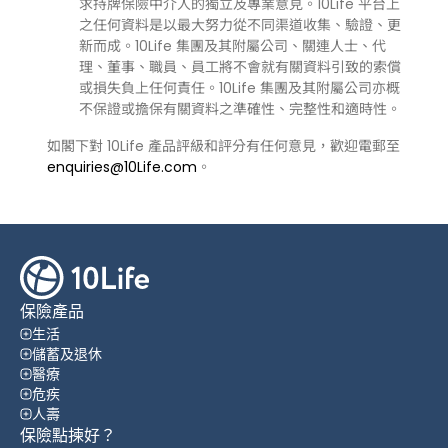
求持牌保險中介人的獨立及專業意見。10Life 平台上
之任何資料是以最大努力從不同渠道收集、驗證、更
新而成。10Life 集團及其附屬公司、關連人士、代
理、董事、職員、員工將不會就有關資料引致的索償
或損失負上任何責任。10Life 集團及其附屬公司亦概
不保證或擔保有關資料之準確性、完整性和適時性。
如閣下對 10Life 產品評級和評分有任何意見，歡迎電郵至
enquiries@10Life.com
。
保險產品
生活
儲蓄及退休
醫療
危疾
人壽
保險點揀好？