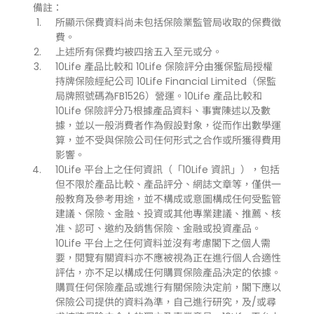
備註：
所顯示保費資料尚未包括保險業監管局收取的保費徵
費。
上述所有保費均被四捨五入至元或分。
10Life 產品比較和 10Life 保險評分由獲保監局授權
持牌保險經紀公司 10Life Financial Limited（保監
局牌照號碼為FB1526）營運。10Life 產品比較和
10Life 保險評分乃根據產品資料、事實陳述以及數
據，並以一般消費者作為假設對象，從而作出數學運
算，並不受與保險公司任何形式之合作或所獲得費用
影響。
10Life 平台上之任何資訊（「10Life 資訊」），包括
但不限於產品比較、產品評分、網誌文章等，僅供一
般教育及參考用途，並不構成或意圖構成任何受監管
建議、保險、金融、投資或其他專業建議、推薦、核
准、認可、邀約及銷售保險、金融或投資產品。
10Life 平台上之任何資料並沒有考慮閣下之個人需
要，閱覽有關資料亦不應被視為正在進行個人合適性
評估，亦不足以構成任何購買保險產品決定的依據。
購買任何保險產品或進行有關保險決定前，閣下應以
保險公司提供的資料為準，自己進行研究，及/或尋