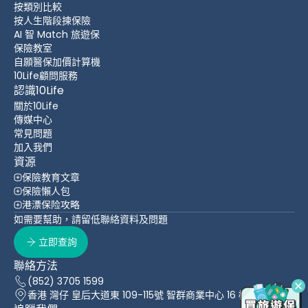
按類別比較
按人生階段揀保險
AI 智 Match 旅遊保
保險教室
自願醫保加價計算機
10Life顧問服務
認識10Life
關於10Life
傳媒中心
常見問題
加入我們
資源
保險教育文章
保險懶人包
港漂保险攻略
如需要幫助，請留低聯絡資料及問題
立即查詢
聯絡方法
(852) 3705 1599
香港 灣仔 皇后大道東 109-115號 智群商業中心 16 樓