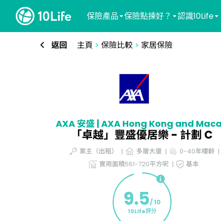
保險產品
保險點揀好？
認識10Life
返回
主頁
>
保險比較
>
家居保險
AXA 安盛 | AXA Hong Kong and Mac
「卓越」豐盛優居樂 - 計劃 C
業主（出租）
多層大廈
0-40年樓齡
實用面積561-720平方呎
基本
9.5
/ 10
10Life評分