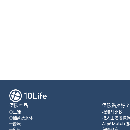
保險產品
保險點揀好？
生活
按類別比較
儲蓄及退休
按人生階段揀
醫療
AI 智 Match
危疾
保險教室