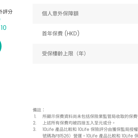
外評分
個人意外保障額
 10
首年保費 (HKD)
受保樓齡上限（年）​
備註：
所顯示保費資料尚未包括保險業監管局收取的保費
上述所有保費均被四捨五入至元或分。
10Life 產品比較和 10Life 保險評分由獲保監局授權持
號碼為FB1526）營運。10Life 產品比較和 1