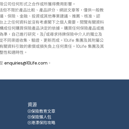
險公司任何形式之合作或所獲得費用影響。
訊」），包括但不限於產品比較、產品評分、網誌文章等，僅供一般教
議、保險、金融、投資或其他專業建議、推薦、核准、認
 平台上之任何資料並沒有考慮閣下之個人需要，閱覽有關資料
構成任何購買保險產品決定的依據。購買任何保險產品或進
為準，自己進行研究，及/或尋求持牌保險中介人的獨立及
力從不同渠道收集、驗證、更新而成。10Life 集團及其附屬公
資料引致的索償或損失負上任何責任。10Life 集團及其
整性和適時性。
郵至
enquiries@10Life.com
。
資源
保險教育文章
保險懶人包
港漂保险攻略