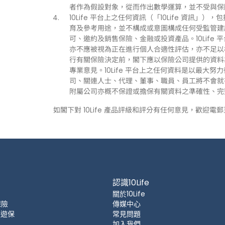
者作為假設對象，從而作出數學運算，並不受與保
10Life 平台上之任何資訊（「10Life 資
育及參考用途，並不構成或意圖構成任何受監管建
可、邀約及銷售保險、金融或投資產品。10Life
亦不應被視為正在進行個人合適性評估，亦不足以
行有關保險決定前，閣下應以保險公司提供的資料
專業意見。10Life 平台上之任何資料是以最大努
司、關連人士、代理、董事、職員、員工將不會就有關
附屬公司亦概不保證或擔保有關資料之準確性、完
如閣下對 10Life 產品評級和評分有任何意見，歡迎電
認識10Life
關於10Life
保險
傳媒中心
 旅遊保
常見問題
加入我們