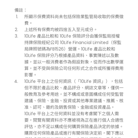
備註：
所顯示保費資料尚未包括保險業監管局收取的保費徵
費。
上述所有保費均被四捨五入至元或分。
10Life 產品比較和 10Life 保險評分由獲保監局授權
持牌保險經紀公司 10Life Financial Limited（保監
局牌照號碼為FB1526）營運。10Life 產品比較和
10Life 保險評分乃根據產品資料、事實陳述以及數
據，並以一般消費者作為假設對象，從而作出數學運
算，並不受與保險公司任何形式之合作或所獲得費用
影響。
10Life 平台上之任何資訊（「10Life 資訊」），包括
但不限於產品比較、產品評分、網誌文章等，僅供一
般教育及參考用途，並不構成或意圖構成任何受監管
建議、保險、金融、投資或其他專業建議、推薦、核
准、認可、邀約及銷售保險、金融或投資產品。
10Life 平台上之任何資料並沒有考慮閣下之個人需
要，閱覽有關資料亦不應被視為正在進行個人合適性
評估，亦不足以構成任何購買保險產品決定的依據。
購買任何保險產品或進行有關保險決定前，閣下應以