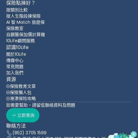
保險點揀好？
按類別比較
按人生階段揀保險
AI 智 Match 旅遊保
保險教室
自願醫保加價計算機
10Life顧問服務
認識10Life
關於10Life
傳媒中心
常見問題
加入我們
資源
保險教育文章
保險懶人包
港漂保险攻略
如需要幫助，請留低聯絡資料及問題
立即查詢
聯絡方法
(852) 3705 1599