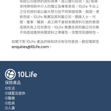
保險公司提供的資料為準，自己進行研究，及/或尋
求持牌保險中介人的獨立及專業意見。10Life 平台上
之任何資料是以最大努力從不同渠道收集、驗證、更
新而成。10Life 集團及其附屬公司、關連人士、代
理、董事、職員、員工將不會就有關資料引致的索償
或損失負上任何責任。10Life 集團及其附屬公司亦概
不保證或擔保有關資料之準確性、完整性和適時性。
如閣下對 10Life 產品評級和評分有任何意見，歡迎電郵至
enquiries@10Life.com
。
保險產品
生活
儲蓄及退休
醫療
危疾
人壽