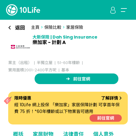
返回
主頁
>
保險比較
>
家居保險
大新保險 | Dah Sing Insurance
樂加家 - 計劃 A
業主（出租）
半獨立屋
51-60年樓齡
實用面積2001-2400平方呎
基本
前往官網
限時優惠
了解詳情
經 10Life 網上投保 「樂加家」家居保障計劃 可享首年保
費 75 折！*60年樓齡或以下物業皆可適用
前往官網
概括
家居財物
法律責任
個人意外