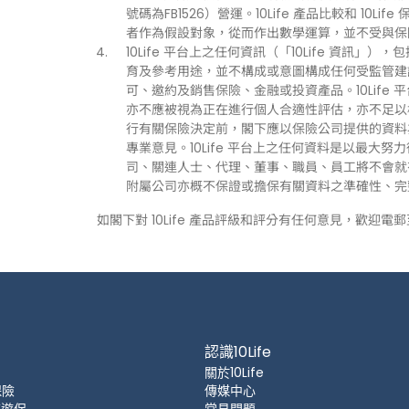
號碼為FB1526）營運。10Life 產品比較和 1
者作為假設對象，從而作出數學運算，並不受與保
10Life 平台上之任何資訊（「10Life 資
育及參考用途，並不構成或意圖構成任何受監管建
可、邀約及銷售保險、金融或投資產品。10Life
亦不應被視為正在進行個人合適性評估，亦不足以
行有關保險決定前，閣下應以保險公司提供的資料
專業意見。10Life 平台上之任何資料是以最大努
司、關連人士、代理、董事、職員、員工將不會就有關
附屬公司亦概不保證或擔保有關資料之準確性、完
如閣下對 10Life 產品評級和評分有任何意見，歡迎電
認識10Life
關於10Life
保險
傳媒中心
 旅遊保
常見問題