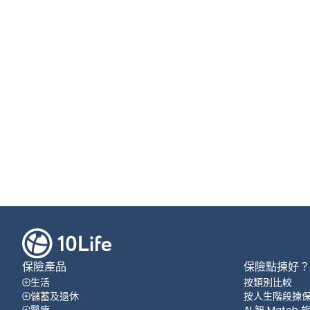
保險產品
保險點揀好？
生活
按類別比較
儲蓄及退休
按人生階段揀
醫療
AI 智 Match