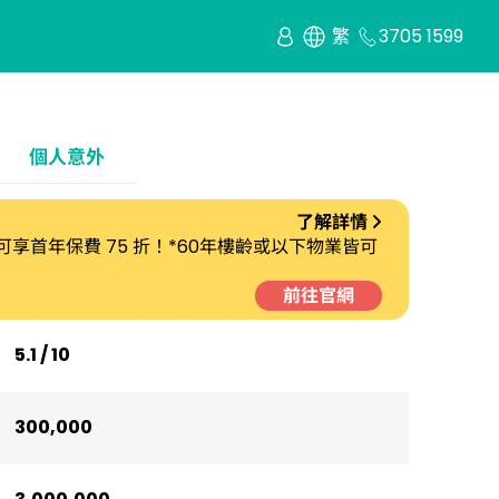
繁
3705 1599
個人意外
了解詳情
劃 可享首年保費 75 折！*60年樓齡或以下物業皆可
前往官網
5.1 / 10
300,000