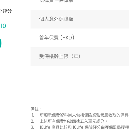
法律責任保障額
外評分
個人意外保障額
 10
首年保費 (HKD)
受保樓齡上限（年）​
備註：
所顯示保費資料尚未包括保險業監管局收取的保費
上述所有保費均被四捨五入至元或分。
10Life 產品比較和 10Life 保險評分由獲保監局授權持