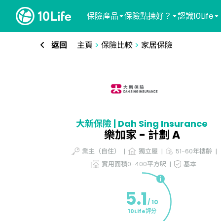
保險產品
保險點揀好？
認識10Life
返回
主頁
>
保險比較
>
家居保險
大新保險 | Dah Sing Insurance
樂加家 - 計劃 A
業主（自住）
獨立屋
51-60年樓齡
實用面積0-400平方呎
基本
5.1
/ 10
10Life評分