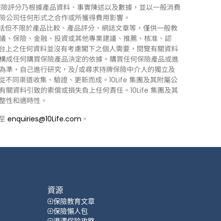
0Life 保險評分乃根據產品資料、事實陳述以及數據，並以一般消費
險公司任何形式之合作或所獲得費用影響。
訊」），包括但不限於產品比較、產品評分、網誌文章等，僅供一般教
議、保險、金融、投資或其他專業建議、推薦、核准、認
 平台上之任何資料並沒有考慮閣下之個人需要，閱覽有關資料
構成任何購買保險產品決定的依據。購買任何保險產品或進
為準，自己進行研究，及/或尋求持牌保險中介人的獨立及
力從不同渠道收集、驗證、更新而成。10Life 集團及其附屬公
資料引致的索償或損失負上任何責任。10Life 集團及其
整性和適時性。
郵至
enquiries@10Life.com
。
資源
保險教育文章
保險懶人包
港漂保险攻略