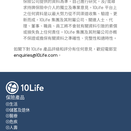
保險公司提供的資料為準，自己進行研究，及/或尋
求持牌保險中介人的獨立及專業意見。10Life 平台上
之任何資料是以最大努力從不同渠道收集、驗證、更
新而成。10Life 集團及其附屬公司、關連人士、代
理、董事、職員、員工將不會就有關資料引致的索償
或損失負上任何責任。10Life 集團及其附屬公司亦概
不保證或擔保有關資料之準確性、完整性和適時性。
如閣下對 10Life 產品評級和評分有任何意見，歡迎電郵至
enquiries@10Life.com
。
保險產品
生活
儲蓄及退休
醫療
危疾
人壽