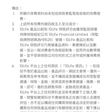
備註：
所顯示保費資料尚未包括保險業監管局收取的保費徵
費。
上述所有保費均被四捨五入至元或分。
10Life 產品比較和 10Life 保險評分由獲保監局授權
持牌保險經紀公司 10Life Financial Limited（保監
局牌照號碼為FB1526）營運。10Life 產品比較和
10Life 保險評分乃根據產品資料、事實陳述以及數
據，並以一般消費者作為假設對象，從而作出數學運
算，並不受與保險公司任何形式之合作或所獲得費用
影響。
10Life 平台上之任何資訊（「10Life 資訊」），包括
但不限於產品比較、產品評分、網誌文章等，僅供一
般教育及參考用途，並不構成或意圖構成任何受監管
建議、保險、金融、投資或其他專業建議、推薦、核
准、認可、邀約及銷售保險、金融或投資產品。
10Life 平台上之任何資料並沒有考慮閣下之個人需
要，閱覽有關資料亦不應被視為正在進行個人合適性
評估，亦不足以構成任何購買保險產品決定的依據。
購買任何保險產品或進行有關保險決定前，閣下應以