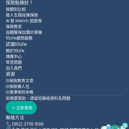
保險點揀好？
按類別比較
按人生階段揀保險
AI 智 Match 旅遊保
保險教室
自願醫保加價計算機
10Life顧問服務
認識10Life
關於10Life
傳媒中心
常見問題
加入我們
資源
保險教育文章
保險懶人包
港漂保险攻略
如需要幫助，請留低聯絡資料及問題
立即查詢
聯絡方法
(852) 3705 1599