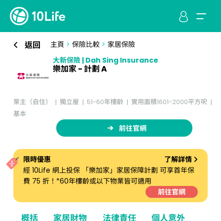
返回
主頁
>
保險比較
>
家居保險
大新保險 | Dah Sing Insurance
樂加家 - 計劃 A
業主（自住）
獨立屋
51-60年樓齡
實用面積1601-2000平方呎
基本
前往官網
限時優惠
了解詳情
經 10Life 網上投保 「樂加家」家居保障計劃 可享首年保
費 75 折！*60年樓齡或以下物業皆可適用
前往官網
概括
家居財物
法律責任
個人意外