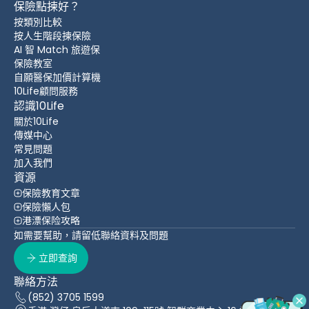
保險點揀好？
按類別比較
按人生階段揀保險
AI 智 Match 旅遊保
保險教室
自願醫保加價計算機
10Life顧問服務
認識10Life
關於10Life
傳媒中心
常見問題
加入我們
資源
保險教育文章
保險懶人包
港漂保险攻略
如需要幫助，請留低聯絡資料及問題
立即查詢
聯絡方法
(852) 3705 1599