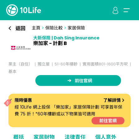
返回
主頁
>
保險比較
>
家居保險
大新保險 | Dah Sing Insurance
樂加家 - 計劃 B
業主（自住）
獨立屋
51-60年樓齡
實用面積801-1600平方呎
基本
前往官網
限時優惠
了解詳情
經 10Life 網上投保 「樂加家」家居保障計劃 可享首年保
費 75 折！*60年樓齡或以下物業皆可適用
前往官網
概括
家居財物
法律責任
個人意外