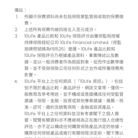
備註：
所顯示保費資料尚未包括保險業監管局收取的保費徵
費。
上述所有保費均被四捨五入至元或分。
10Life 產品比較和 10Life 保險評分由獲保監局授權
持牌保險經紀公司 10Life Financial Limited（保監
局牌照號碼為FB1526）營運。10Life 產品比較和
10Life 保險評分乃根據產品資料、事實陳述以及數
據，並以一般消費者作為假設對象，從而作出數學運
算，並不受與保險公司任何形式之合作或所獲得費用
影響。
10Life 平台上之任何資訊（「10Life 資訊」），包括
但不限於產品比較、產品評分、網誌文章等，僅供一
般教育及參考用途，並不構成或意圖構成任何受監管
建議、保險、金融、投資或其他專業建議、推薦、核
准、認可、邀約及銷售保險、金融或投資產品。
10Life 平台上之任何資料並沒有考慮閣下之個人需
要，閱覽有關資料亦不應被視為正在進行個人合適性
評估，亦不足以構成任何購買保險產品決定的依據。
購買任何保險產品或進行有關保險決定前，閣下應以