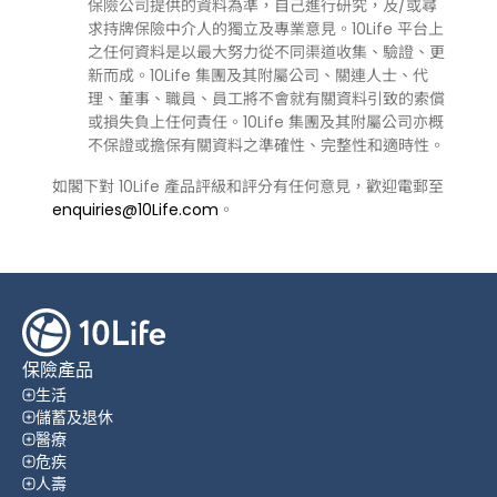
保險公司提供的資料為準，自己進行研究，及/或尋
求持牌保險中介人的獨立及專業意見。10Life 平台上
之任何資料是以最大努力從不同渠道收集、驗證、更
新而成。10Life 集團及其附屬公司、關連人士、代
理、董事、職員、員工將不會就有關資料引致的索償
或損失負上任何責任。10Life 集團及其附屬公司亦概
不保證或擔保有關資料之準確性、完整性和適時性。
如閣下對 10Life 產品評級和評分有任何意見，歡迎電郵至
enquiries@10Life.com
。
保險產品
生活
儲蓄及退休
醫療
危疾
人壽