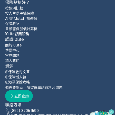
保險點揀好？
按類別比較
按人生階段揀保險
AI 智 Match 旅遊保
保險教室
自願醫保加價計算機
10Life顧問服務
認識10Life
關於10Life
傳媒中心
常見問題
加入我們
資源
保險教育文章
保險懶人包
港漂保险攻略
如需要幫助，請留低聯絡資料及問題
立即查詢
聯絡方法
(852) 3705 1599