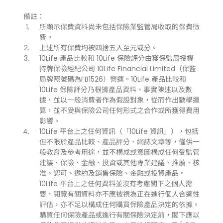
備註：
所顯示保費資料尚未包括保險業監管局收取的保費徵
費。
上述所有保費均被四捨五入至元或分。
10Life 產品比較和 10Life 保險評分由獲保監局授權
持牌保險經紀公司 10Life Financial Limited（保監
局牌照號碼為FB1526）營運。10Life 產品比較和
10Life 保險評分乃根據產品資料、事實陳述以及數
據，並以一般消費者作為假設對象，從而作出數學運
算，並不受與保險公司任何形式之合作或所獲得費用
影響。
10Life 平台上之任何資訊（「10Life 資訊」），包括
但不限於產品比較、產品評分、網誌文章等，僅供一
般教育及參考用途，並不構成或意圖構成任何受監管
建議、保險、金融、投資或其他專業建議、推薦、核
准、認可、邀約及銷售保險、金融或投資產品。
10Life 平台上之任何資料並沒有考慮閣下之個人需
要，閱覽有關資料亦不應被視為正在進行個人合適性
評估，亦不足以構成任何購買保險產品決定的依據。
購買任何保險產品或進行有關保險決定前，閣下應以