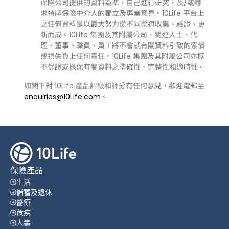
保險公司提供的資料為準，自己進行研究，及/或尋
求持牌保險中介人的獨立及專業意見。10Life 平台上
之任何資料是以最大努力從不同渠道收集、驗證、更
新而成。10Life 集團及其附屬公司、關連人士、代
理、董事、職員、員工將不會就有關資料引致的索償
或損失負上任何責任。10Life 集團及其附屬公司亦概
不保證或擔保有關資料之準確性、完整性和適時性。
如閣下對 10Life 產品評級和評分有任何意見，歡迎電郵至
enquiries@10Life.com
。
保險產品
生活
儲蓄及退休
醫療
危疾
人壽