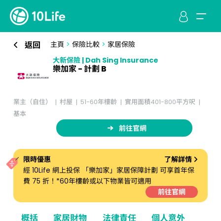
返回
主頁
>
保險比較
>
家居保險
大新保險 | Dah Sing Insurance
樂加家 - 計劃 B
業主（自住）
村屋
51-60年樓齡
實用面積401-800平方呎
基本
前往官網
限時優惠
了解詳情
經 10Life 網上投保 「樂加家」家居保障計劃 可享首年保
費 75 折！*60年樓齡或以下物業皆可適用
前往官網
概括
家居財物
法律責任
個人意外