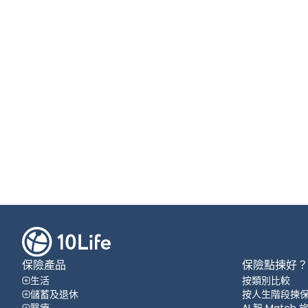
保險產品
保險點揀好？
生活
按類別比較
儲蓄及退休
按人生階段揀
醫療
AI 智 Match