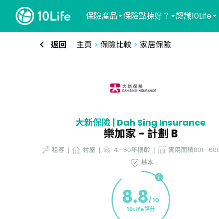
保險產品
保險點揀好？
認識10Life
返回
主頁
>
保險比較
>
家居保險
大新保險 | Dah Sing Insurance
樂加家 - 計劃 B
租客
村屋
41-50年樓齡
實用面積801-16
基本
8.8
/ 10
10Life評分