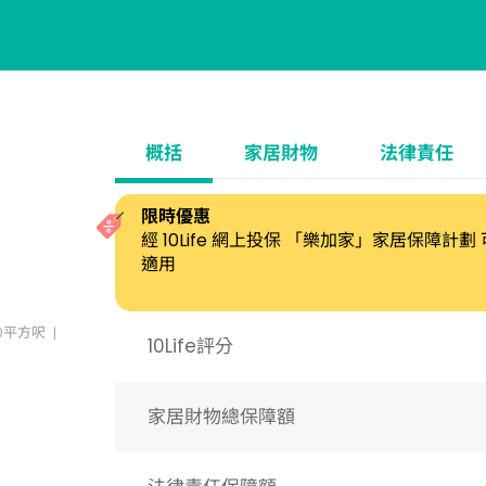
概括
家居財物
法律責任
限時優惠
經 10Life 網上投保 「樂加家」家居保障計
適用
00平方呎
10Life評分
家居財物總保障額