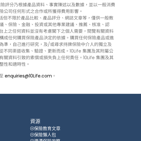
0Life 保險評分乃根據產品資料、事實陳述以及數據，並以一般消費
險公司任何形式之合作或所獲得費用影響。
訊」），包括但不限於產品比較、產品評分、網誌文章等，僅供一般教
議、保險、金融、投資或其他專業建議、推薦、核准、認
 平台上之任何資料並沒有考慮閣下之個人需要，閱覽有關資料
構成任何購買保險產品決定的依據。購買任何保險產品或進
為準，自己進行研究，及/或尋求持牌保險中介人的獨立及
力從不同渠道收集、驗證、更新而成。10Life 集團及其附屬公
資料引致的索償或損失負上任何責任。10Life 集團及其
整性和適時性。
郵至
enquiries@10Life.com
。
資源
保險教育文章
保險懶人包
港漂保险攻略