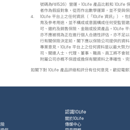
號碼為FB1526）營運。10Life 產品比較和 1
者作為假設對象，從而作出數學運算，並不受與保
10Life 平台上之任何資訊（「10Life 資
育及參考用途，並不構成或意圖構成任何受監管建
可、邀約及銷售保險、金融或投資產品。10Life
亦不應被視為正在進行個人合適性評估，亦不足以
行有關保險決定前，閣下應以保險公司提供的資料
專業意見。10Life 平台上之任何資料是以最大努
司、關連人士、代理、董事、職員、員工將不會就有關
附屬公司亦概不保證或擔保有關資料之準確性、完
如閣下對 10Life 產品評級和評分有任何意見，歡迎電
認識10Life
關於10Life
保險
傳媒中心
 旅遊保
常見問題