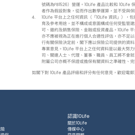
號碼為FB1526）營運。10Life 產品比較和 1
者作為假設對象，從而作出數學運算，並不受與保
10Life 平台上之任何資訊（「10Life 資
育及參考用途，並不構成或意圖構成任何受監管建
可、邀約及銷售保險、金融或投資產品。10Life
亦不應被視為正在進行個人合適性評估，亦不足以
行有關保險決定前，閣下應以保險公司提供的資料
專業意見。10Life 平台上之任何資料是以最大努
司、關連人士、代理、董事、職員、員工將不會就有關
附屬公司亦概不保證或擔保有關資料之準確性、完
如閣下對 10Life 產品評級和評分有任何意見，歡迎電
認識10Life
關於10Life
保險
傳媒中心
 旅遊保
常見問題