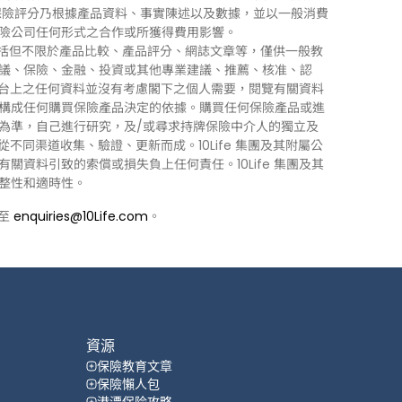
0Life 保險評分乃根據產品資料、事實陳述以及數據，並以一般消費
險公司任何形式之合作或所獲得費用影響。
訊」），包括但不限於產品比較、產品評分、網誌文章等，僅供一般教
議、保險、金融、投資或其他專業建議、推薦、核准、認
 平台上之任何資料並沒有考慮閣下之個人需要，閱覽有關資料
構成任何購買保險產品決定的依據。購買任何保險產品或進
為準，自己進行研究，及/或尋求持牌保險中介人的獨立及
力從不同渠道收集、驗證、更新而成。10Life 集團及其附屬公
資料引致的索償或損失負上任何責任。10Life 集團及其
整性和適時性。
郵至
enquiries@10Life.com
。
資源
保險教育文章
保險懶人包
港漂保险攻略