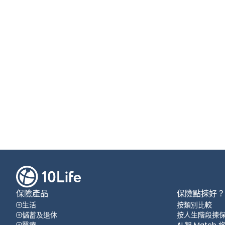
保險產品
保險點揀好？
生活
按類別比較
儲蓄及退休
按人生階段揀
醫療
AI 智 Match