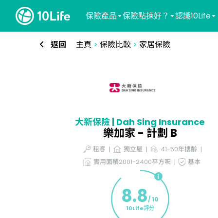
保險產品
保險點揀好？
認識10Life
返回
主頁
>
保險比較
>
家居保險
大新保險 | Dah Sing Insurance
樂加家 - 計劃 B
租客
獨立屋
41-50年樓齡
實用面積2001-2400平方呎
基本
8.8
/ 10
10Life評分