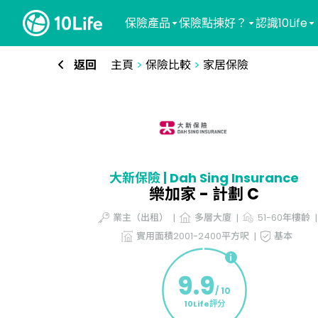
保險產品
保險點揀好？
認識10Life
返回
主頁
>
保險比較
>
家居保險
大新保險 | Dah Sing Insurance
樂加家 - 計劃 C
業主（出租）
多層大廈
51-60年樓齡
實用面積2001-2400平方呎
基本
9.9
/ 10
10Life評分