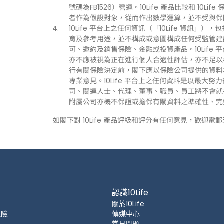
號碼為FB1526）營運。10Life 產品比較和 1
者作為假設對象，從而作出數學運算，並不受與保
10Life 平台上之任何資訊（「10Life 資
育及參考用途，並不構成或意圖構成任何受監管建
可、邀約及銷售保險、金融或投資產品。10Life
亦不應被視為正在進行個人合適性評估，亦不足以
行有關保險決定前，閣下應以保險公司提供的資料
專業意見。10Life 平台上之任何資料是以最大努
司、關連人士、代理、董事、職員、員工將不會就有關
附屬公司亦概不保證或擔保有關資料之準確性、完
如閣下對 10Life 產品評級和評分有任何意見，歡迎電
認識10Life
關於10Life
保險
傳媒中心
常見問題