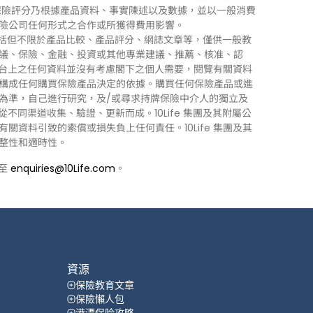
0Life 保險評分乃根據產品資料、事實陳述以及數據，並以一般消費
險公司任何形式之合作或所獲得費用影響。
訊」），包括但不限於產品比較、產品評分、網誌文章等，僅供一般教
議、保險、金融、投資或其他專業建議、推薦、核准、認
 平台上之任何資料並沒有考慮閣下之個人需要，閱覽有關資料
構成任何購買保險產品決定的依據。購買任何保險產品或進
為準，自己進行研究，及/或尋求持牌保險中介人的獨立及
力從不同渠道收集、驗證、更新而成。10Life 集團及其附屬公
資料引致的索償或損失負上任何責任。10Life 集團及其
整性和適時性。
郵至
enquiries@10Life.com
。
資源
保險教育文章
保險懶人包
港漂保险攻略