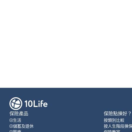
保險產品
保險點揀好？
生活
按類別比較
儲蓄及退休
按人生階段揀
醫療
保險教室