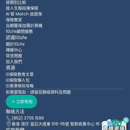
按類別比較
按人生階段揀保險
AI 智 Match 旅遊保
保險教室
自願醫保加價計算機
10Life顧問服務
認識10Life
關於10Life
傳媒中心
常見問題
加入我們
資源
保險教育文章
保險懶人包
港漂保险攻略
如需要幫助，請留低聯絡資料及問題
立即查詢
聯絡方法
(852) 3705 1599
香港 灣仔 皇后大道東 109-115號 智群商業中心 16 樓