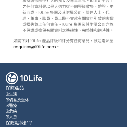
求持牌保險中介人的獨立及專業意見。10Life 平台上
之任何資料是以最大努力從不同渠道收集、驗證、更
新而成。10Life 集團及其附屬公司、關連人士、代
理、董事、職員、員工將不會就有關資料引致的索償
或損失負上任何責任。10Life 集團及其附屬公司亦概
不保證或擔保有關資料之準確性、完整性和適時性。
如閣下對 10Life 產品評級和評分有任何意見，歡迎電郵至
enquiries@10Life.com
。
保險產品
生活
儲蓄及退休
醫療
危疾
人壽
保險點揀好？