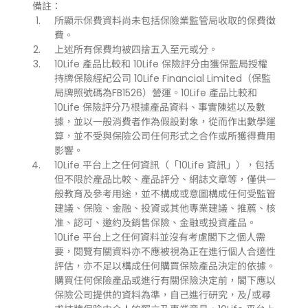
備註：
所顯示保費資料尚未包括保險業監管局收取的保費徵
費。
上述所有保費均被四捨五入至元或分。
10Life 產品比較和 10Life 保險評分由獲保監局授權
持牌保險經紀公司 10Life Financial Limited（保監
局牌照號碼為FB1526）營運。10Life 產品比較和
10Life 保險評分乃根據產品資料、事實陳述以及數
據，並以一般消費者作為假設對象，從而作出數學運
算，並不受與保險公司任何形式之合作或所獲得費用
影響。
10Life 平台上之任何資訊（「10Life 資訊」），包括
但不限於產品比較、產品評分、網誌文章等，僅供一
般教育及參考用途，並不構成或意圖構成任何受監管
建議、保險、金融、投資或其他專業建議、推薦、核
准、認可、邀約及銷售保險、金融或投資產品。
10Life 平台上之任何資料並沒有考慮閣下之個人需
要，閱覽有關資料亦不應被視為正在進行個人合適性
評估，亦不足以構成任何購買保險產品決定的依據。
購買任何保險產品或進行有關保險決定前，閣下應以
保險公司提供的資料為準，自己進行研究，及/或尋