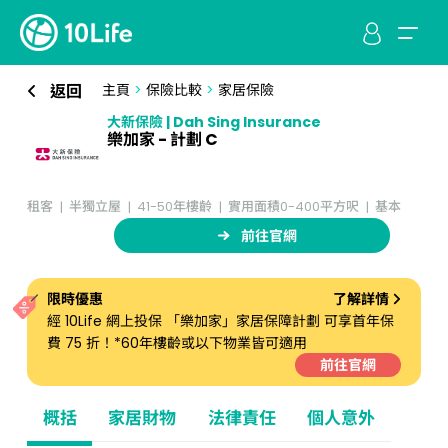
返回
主頁
>
保險比較
>
家居保險
大新保險 | Dah Sing Insurance
樂加家 - 計劃 C
租客
半獨立屋
41-50年樓齡
實用面積0-400平方呎
基本
前往官網
限時優惠
了解詳情
經 10Life 網上投保 「樂加家」家居保障計劃 可享首年保
費 75 折！*60年樓齡或以下物業皆可適用
前往官網
概括
家居財物
法律責任
個人意外