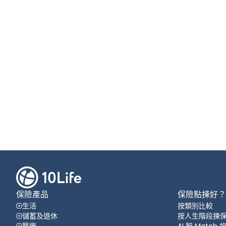
保險產品
保險點揀好？
生活
按類別比較
儲蓄及退休
按人生階段揀
醫療
AI 智 Match