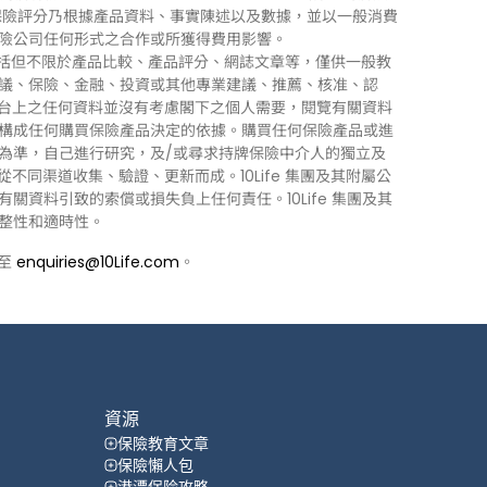
0Life 保險評分乃根據產品資料、事實陳述以及數據，並以一般消費
險公司任何形式之合作或所獲得費用影響。
訊」），包括但不限於產品比較、產品評分、網誌文章等，僅供一般教
議、保險、金融、投資或其他專業建議、推薦、核准、認
 平台上之任何資料並沒有考慮閣下之個人需要，閱覽有關資料
構成任何購買保險產品決定的依據。購買任何保險產品或進
為準，自己進行研究，及/或尋求持牌保險中介人的獨立及
力從不同渠道收集、驗證、更新而成。10Life 集團及其附屬公
資料引致的索償或損失負上任何責任。10Life 集團及其
整性和適時性。
郵至
enquiries@10Life.com
。
資源
保險教育文章
保險懶人包
港漂保险攻略