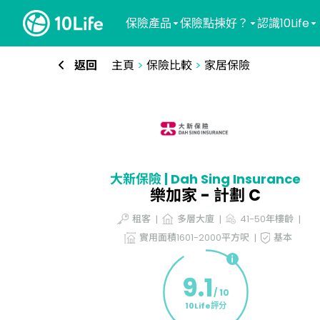
保險產品
保險點揀好？
認識10Life
返回
主頁
>
保險比較
>
家居保險
大新保險 | Dah Sing Insurance
樂加家 - 計劃 C
租客
多層大廈
41-50年樓齡
實用面積1601-2000平方呎
基本
9.1
/ 10
10Life評分