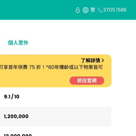
繁
3705 1599
個人意外
了解詳情
劃 可享首年保費 75 折！*60年樓齡或以下物業皆可
前往官網
9.1 / 10
1,200,000