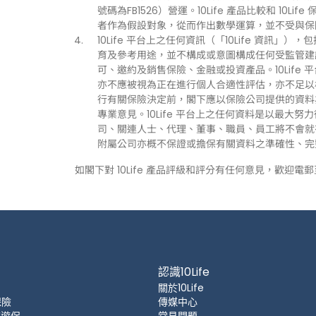
號碼為FB1526）營運。10Life 產品比較和 1
者作為假設對象，從而作出數學運算，並不受與保
10Life 平台上之任何資訊（「10Life 資
育及參考用途，並不構成或意圖構成任何受監管建
可、邀約及銷售保險、金融或投資產品。10Life
亦不應被視為正在進行個人合適性評估，亦不足以
行有關保險決定前，閣下應以保險公司提供的資料
專業意見。10Life 平台上之任何資料是以最大努
司、關連人士、代理、董事、職員、員工將不會就有關
附屬公司亦概不保證或擔保有關資料之準確性、完
如閣下對 10Life 產品評級和評分有任何意見，歡迎電
認識10Life
關於10Life
保險
傳媒中心
 旅遊保
常見問題