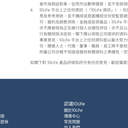
者作為假設對象，從而作出數學運算，並不受與保
10Life 平台上之任何資訊（「10Life 資
育及參考用途，並不構成或意圖構成任何受監管建
可、邀約及銷售保險、金融或投資產品。10Life
亦不應被視為正在進行個人合適性評估，亦不足以
行有關保險決定前，閣下應以保險公司提供的資料
專業意見。10Life 平台上之任何資料是以最大努
司、關連人士、代理、董事、職員、員工將不會就有關
附屬公司亦概不保證或擔保有關資料之準確性、完
如閣下對 10Life 產品評級和評分有任何意見，歡迎電
認識10Life
關於10Life
保險
傳媒中心
 旅遊保
常見問題
加入我們