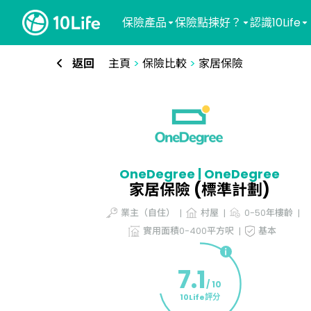
保險產品
保險點揀好？
認識10Life
返回
主頁
>
保險比較
>
家居保險
OneDegree | OneDegree
家居保險 (標準計劃)
業主（自住）
村屋
0-50年樓齡
實用面積0-400平方呎
基本
7.1
/ 10
10Life評分