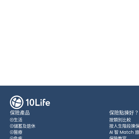
保險產品
保險點揀好？
生活
按類別比較
儲蓄及退休
按人生階段揀
醫療
AI 智 Match
危疾
保險教室