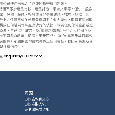
險公司任何形式之合作或所獲得費用影響。
訊」），包括但不限於產品比較、產品評分、網誌文章等，僅供一般教
議、保險、金融、投資或其他專業建議、推薦、核准、認
 平台上之任何資料並沒有考慮閣下之個人需要，閱覽有關資料
構成任何購買保險產品決定的依據。購買任何保險產品或進
為準，自己進行研究，及/或尋求持牌保險中介人的獨立及
力從不同渠道收集、驗證、更新而成。10Life 集團及其附屬公
資料引致的索償或損失負上任何責任。10Life 集團及其
整性和適時性。
郵至
enquiries@10Life.com
。
資源
保險教育文章
保險懶人包
港漂保险攻略