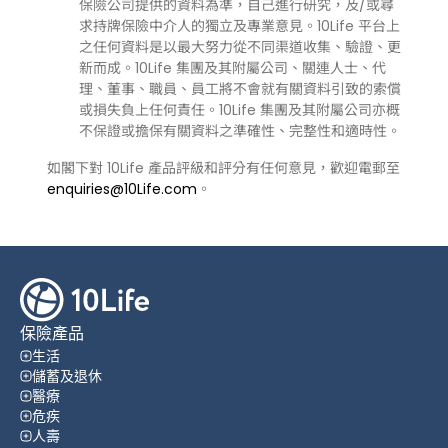
保險公司提供的資料為準，自己進行研究，及/或尋
求持牌保險中介人的獨立及專業意見。10Life 平台上
之任何資料是以最大努力從不同渠道收集、驗證、更
新而成。10Life 集團及其附屬公司、關連人士、代
理、董事、職員、員工將不會就有關資料引致的索償
或損失負上任何責任。10Life 集團及其附屬公司亦概
不保證或擔保有關資料之準確性、完整性和適時性。
如閣下對 10Life 產品評級和評分有任何意見，歡迎電郵至
enquiries@10Life.com
。
保險產品
生活
儲蓄及退休
醫療
危疾
人壽