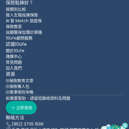
保險點揀好？
按類別比較
按人生階段揀保險
AI 智 Match 旅遊保
保險教室
自願醫保加價計算機
10Life顧問服務
認識10Life
關於10Life
傳媒中心
常見問題
加入我們
資源
保險教育文章
保險懶人包
港漂保险攻略
如需要幫助，請留低聯絡資料及問題
立即查詢
聯絡方法
(852) 3705 1599