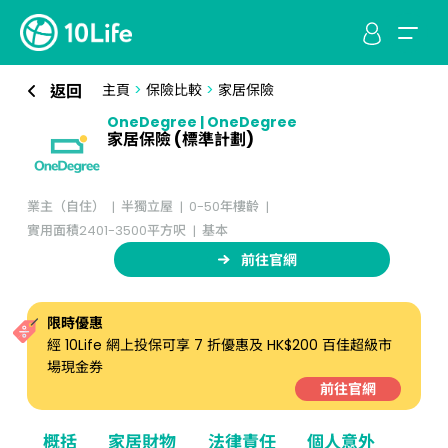
返回
主頁
>
保險比較
>
家居保險
OneDegree | OneDegree
家居保險 (標準計劃)
業主（自住）
半獨立屋
0-50年樓齡
實用面積2401-3500平方呎
基本
前往官網
限時優惠
經 10Life 網上投保可享 7 折優惠及 HK$200 百佳超級市
場現金券
前往官網
概括
家居財物
法律責任
個人意外