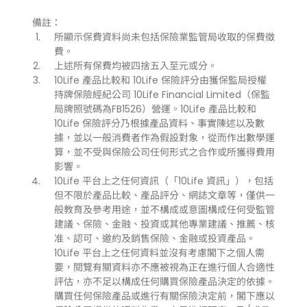
備註：
所顯示保費資料尚未包括保險業監管局收取的保費徵
費。
上述所有保費均被四捨五入至元或分。
10Life 產品比較和 10Life 保險評分由獲保監局授權
持牌保險經紀公司 10Life Financial Limited（保監
局牌照號碼為FB1526）營運。10Life 產品比較和
10Life 保險評分乃根據產品資料、事實陳述以及數
據，並以一般消費者作為假設對象，從而作出數學運
算，並不受與保險公司任何形式之合作或所獲得費用
影響。
10Life 平台上之任何資訊（「10Life 資訊」），包括
但不限於產品比較、產品評分、網誌文章等，僅供一
般教育及參考用途，並不構成或意圖構成任何受監管
建議、保險、金融、投資或其他專業建議、推薦、核
准、認可、邀約及銷售保險、金融或投資產品。
10Life 平台上之任何資料並沒有考慮閣下之個人需
要，閱覽有關資料亦不應被視為正在進行個人合適性
評估，亦不足以構成任何購買保險產品決定的依據。
購買任何保險產品或進行有關保險決定前，閣下應以