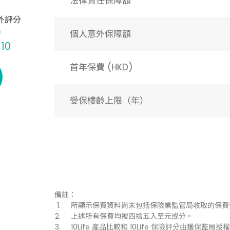
法律責任保障額
外評分
個人意外保障額
 10
首年保費 (HKD)
受保樓齡上限（年）​
備註：
所顯示保費資料尚未包括保險業監管局收取的保費
上述所有保費均被四捨五入至元或分。
10Life 產品比較和 10Life 保險評分由獲保監局授權持