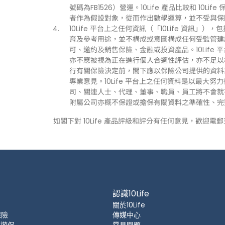
號碼為FB1526）營運。10Life 產品比較和 1
者作為假設對象，從而作出數學運算，並不受與保
10Life 平台上之任何資訊（「10Life 資
育及參考用途，並不構成或意圖構成任何受監管建
可、邀約及銷售保險、金融或投資產品。10Life
亦不應被視為正在進行個人合適性評估，亦不足以
行有關保險決定前，閣下應以保險公司提供的資料
專業意見。10Life 平台上之任何資料是以最大努
司、關連人士、代理、董事、職員、員工將不會就有關
附屬公司亦概不保證或擔保有關資料之準確性、完
如閣下對 10Life 產品評級和評分有任何意見，歡迎電
認識10Life
關於10Life
保險
傳媒中心
 旅遊保
常見問題