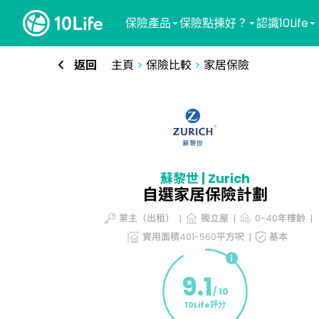
保險產品
保險點揀好？
認識10Life
返回
主頁
>
保險比較
>
家居保險
蘇黎世 | Zurich
自選家居保險計劃
業主（出租）
獨立屋
0-40年樓齡
實用面積401-560平方呎
基本
9.1
/ 10
10Life評分