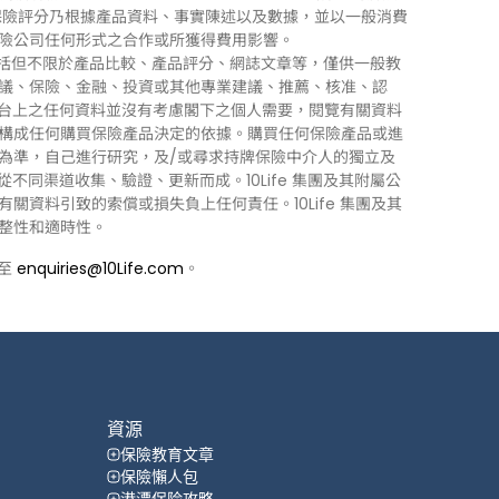
0Life 保險評分乃根據產品資料、事實陳述以及數據，並以一般消費
險公司任何形式之合作或所獲得費用影響。
訊」），包括但不限於產品比較、產品評分、網誌文章等，僅供一般教
議、保險、金融、投資或其他專業建議、推薦、核准、認
 平台上之任何資料並沒有考慮閣下之個人需要，閱覽有關資料
構成任何購買保險產品決定的依據。購買任何保險產品或進
為準，自己進行研究，及/或尋求持牌保險中介人的獨立及
力從不同渠道收集、驗證、更新而成。10Life 集團及其附屬公
資料引致的索償或損失負上任何責任。10Life 集團及其
整性和適時性。
郵至
enquiries@10Life.com
。
資源
保險教育文章
保險懶人包
港漂保险攻略