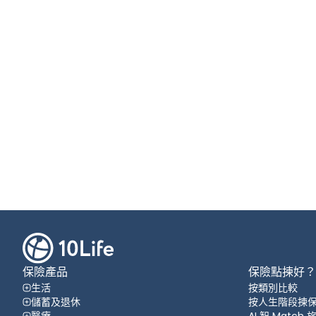
保險產品
保險點揀好？
生活
按類別比較
儲蓄及退休
按人生階段揀
醫療
AI 智 Match