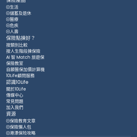
保險產品
生活
儲蓄及退休
醫療
危疾
人壽
保險點揀好？
按類別比較
按人生階段揀保險
AI 智 Match 旅遊保
保險教室
自願醫保加價計算機
10Life顧問服務
認識10Life
關於10Life
傳媒中心
常見問題
加入我們
資源
保險教育文章
保險懶人包
港漂保险攻略