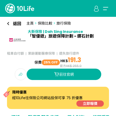
返回
主頁
>
保險比較
>
旅行保險
大新保險 | Dah Sing Insurance
「智優遊」旅遊保障計劃 - 鑽石計劃
租車自付額
業餘運動醫療保障
遺失旅行證件
191.3
HK$
保費
25% OFF
官方
HK$ 255.0
前往官網
限時優惠
經10Life往保險公司網站投保可享 75 折優惠
立即報價