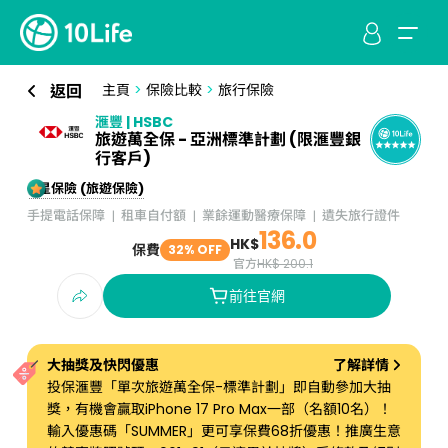
返回
主頁
>
保險比較
>
旅行保險
滙豐 | HSBC
旅遊萬全保 - 亞洲標準計劃 (限滙豐銀
行客戶)
5星保險 (旅遊保險)
手提電話保障
租車自付額
業餘運動醫療保障
遺失旅行證件
136.0
HK$
保費
32% OFF
官方
HK$ 200.1
前往官網
大抽獎及快閃優惠
了解詳情
投保滙豐「單次旅遊萬全保-標準計劃」即自動參加大抽
獎，有機會贏取iPhone 17 Pro Max一部（名額10名）！
輸入優惠碼「SUMMER」更可享保費68折優惠！推廣生意