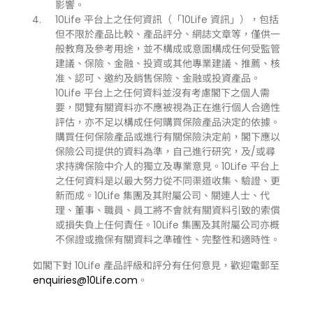
影響。
10Life 平台上之任何資訊（「10Life 資訊」），包括
但不限於產品比較、產品評分、網誌文章等，僅供一
般教育及參考用途，並不構成或意圖構成任何受監管
建議、保險、金融、投資或其他專業建議、推薦、核
准、認可、邀約及銷售保險、金融或投資產品。
10Life 平台上之任何資料並沒有考慮閣下之個人需
要，閱覽有關資料亦不應被視為正在進行個人合適性
評估，亦不足以構成任何購買保險產品決定的依據。
購買任何保險產品或進行有關保險決定前，閣下應以
保險公司提供的資料為準，自己進行研究，及/或尋
求持牌保險中介人的獨立及專業意見。10Life 平台上
之任何資料是以最大努力從不同渠道收集、驗證、更
新而成。10Life 集團及其附屬公司、關連人士、代
理、董事、職員、員工將不會就有關資料引致的索償
或損失負上任何責任。10Life 集團及其附屬公司亦概
不保證或擔保有關資料之準確性、完整性和適時性。
如閣下對 10Life 產品評級和評分有任何意見，歡迎電郵至
enquiries@10Life.com
。