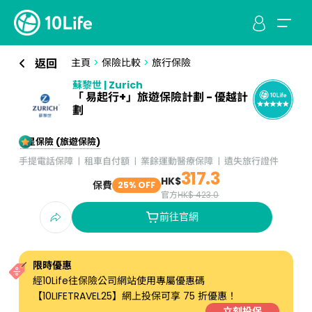
返回
主頁
>
保險比較
>
旅行保險
蘇黎世 | Zurich
「 易起行+」旅遊保險計劃 - 優越計
劃
5星保險 (旅遊保險)
手提電話保障
租車自付額
業餘運動醫療保障
遺失旅行證件
317.3
HK$
保費
25% OFF
官方
HK$ 423.0
前往官網
限時優惠
經10Life往保險公司網站使用專屬優惠碼
【10LIFETRAVEL25】網上投保可享 75 折優惠！
立刻投保