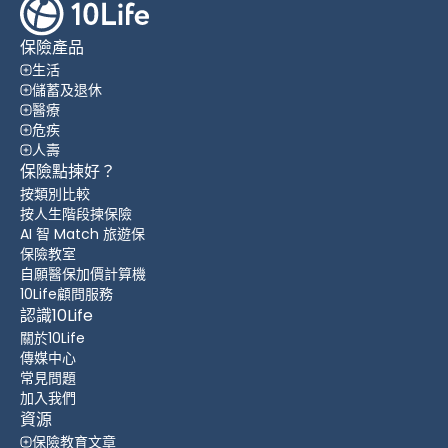
保險產品
生活
儲蓄及退休
醫療
危疾
人壽
保險點揀好？
按類別比較
按人生階段揀保險
AI 智 Match 旅遊保
保險教室
自願醫保加價計算機
10Life顧問服務
認識10Life
關於10Life
傳媒中心
常見問題
加入我們
資源
保險教育文章