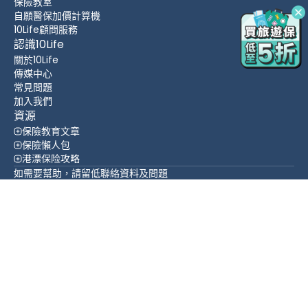
保險教室
自願醫保加價計算機
10Life顧問服務
認識10Life
關於10Life
傳媒中心
常見問題
加入我們
資源
保險教育文章
保險懶人包
港漂保险攻略
如需要幫助，請留低聯絡資料及問題
立即查詢
置頂
WhatsApp
WeChat
聯絡方法
(852) 3705 1599
香港 灣仔 皇后大道東 109-115號 智群商業中心 16 樓
追蹤我們
繁體中文
English