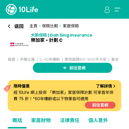
返回
主頁
>
保險比較
>
家居保險
大新保險 | Dah Sing Insurance
樂加家 - 計劃 C
租客
半獨立屋
0-40年樓齡
實用面積801-1600平方呎
基本
前往官網
限時優惠
了解詳情
經 10Life 網上投保 「樂加家」家居保障計劃 可享首年保
費 75 折！*60年樓齡或以下物業皆可適用
前往官網
概括
家居財物
法律責任
個人意外