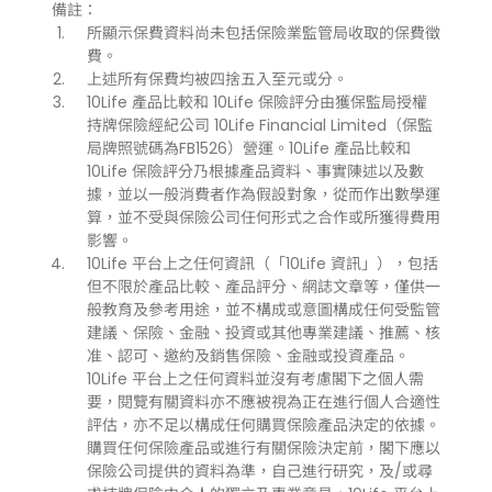
備註：
所顯示保費資料尚未包括保險業監管局收取的保費徵
費。
上述所有保費均被四捨五入至元或分。
10Life 產品比較和 10Life 保險評分由獲保監局授權
持牌保險經紀公司 10Life Financial Limited（保監
局牌照號碼為FB1526）營運。10Life 產品比較和
10Life 保險評分乃根據產品資料、事實陳述以及數
據，並以一般消費者作為假設對象，從而作出數學運
算，並不受與保險公司任何形式之合作或所獲得費用
影響。
10Life 平台上之任何資訊（「10Life 資訊」），包括
但不限於產品比較、產品評分、網誌文章等，僅供一
般教育及參考用途，並不構成或意圖構成任何受監管
建議、保險、金融、投資或其他專業建議、推薦、核
准、認可、邀約及銷售保險、金融或投資產品。
10Life 平台上之任何資料並沒有考慮閣下之個人需
要，閱覽有關資料亦不應被視為正在進行個人合適性
評估，亦不足以構成任何購買保險產品決定的依據。
購買任何保險產品或進行有關保險決定前，閣下應以
保險公司提供的資料為準，自己進行研究，及/或尋