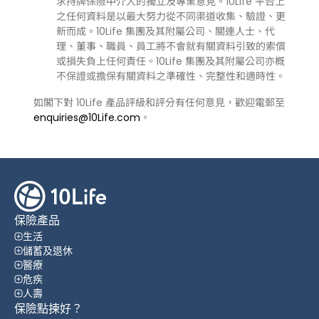
求持牌保險中介人的獨立及專業意見。10Life 平台上
之任何資料是以最大努力從不同渠道收集、驗證、更
新而成。10Life 集團及其附屬公司、關連人士、代
理、董事、職員、員工將不會就有關資料引致的索償
或損失負上任何責任。10Life 集團及其附屬公司亦概
不保證或擔保有關資料之準確性、完整性和適時性。
如閣下對 10Life 產品評級和評分有任何意見，歡迎電郵至
enquiries@10Life.com
。
保險產品
生活
儲蓄及退休
醫療
危疾
人壽
保險點揀好？