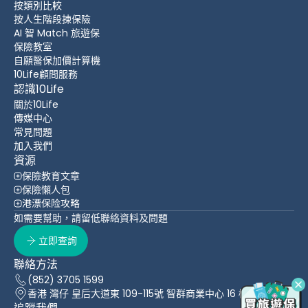
按類別比較
按人生階段揀保險
AI 智 Match 旅遊保
保險教室
自願醫保加價計算機
10Life顧問服務
認識10Life
關於10Life
傳媒中心
常見問題
加入我們
資源
保險教育文章
保險懶人包
港漂保险攻略
如需要幫助，請留低聯絡資料及問題
立即查詢
聯絡方法
(852) 3705 1599
香港 灣仔 皇后大道東 109-115號 智群商業中心 16 樓