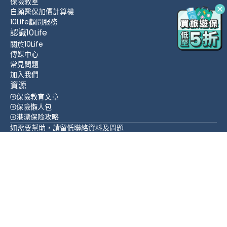
保險教室
自願醫保加價計算機
10Life顧問服務
認識10Life
關於10Life
傳媒中心
常見問題
加入我們
資源
保險教育文章
保險懶人包
港漂保险攻略
如需要幫助，請留低聯絡資料及問題
立即查詢
置頂
WhatsApp
WeChat
聯絡方法
(852) 3705 1599
香港 灣仔 皇后大道東 109-115號 智群商業中心 16 樓
追蹤我們
繁體中文
English