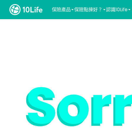
保險產品
保險點揀好？
認識10Life