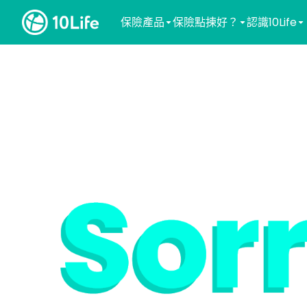
保險產品
保險點揀好？
認識10Life