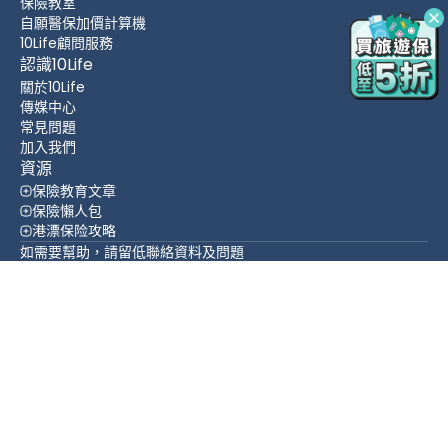
保險教室
自願醫保加價計算機
10Life顧問服務
認識10Life
關於10Life
傳媒中心
常見問題
加入我們
資源
保險教育文章
保險懶人包
港漂保险攻略
如需要幫助，請留低聯絡資料及問題
立即查詢
置頂
WhatsApp
WeChat
聯絡方法
(852) 3705 1599
香港 灣仔 皇后大道東 109-115號 智群商業中心 16 樓
追蹤我們
繁體中文
English