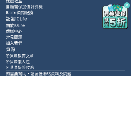
保險教室
自願醫保加價計算機
10Life顧問服務
認識10Life
關於10Life
傳媒中心
常見問題
加入我們
資源
保險教育文章
保險懶人包
港漂保险攻略
如需要幫助，請留低聯絡資料及問題
立即查詢
置頂
WhatsApp
WeChat
聯絡方法
(852) 3705 1599
香港 灣仔 皇后大道東 109-115號 智群商業中心 16 樓
追蹤我們
繁體中文
English