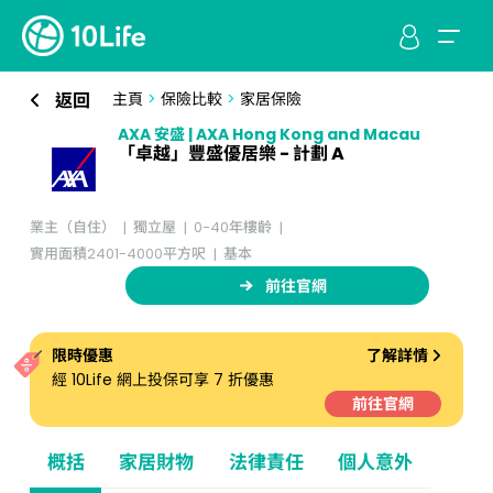
返回
主頁
>
保險比較
>
家居保險
AXA 安盛 | AXA Hong Kong and Macau
「卓越」豐盛優居樂 - 計劃 A
業主（自住）
獨立屋
0-40年樓齡
實用面積2401-4000平方呎
基本
前往官網
限時優惠
了解詳情
經 10Life 網上投保可享 7 折優惠
前往官網
概括
家居財物
法律責任
個人意外