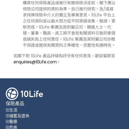
購買任何保險產品或進行有關保險決定前，閣下應以
保險公司提供的資料為準，自己進行研究，及/或尋
求持牌保險中介人的獨立及專業意見。10Life 平台上
之任何資料是以最大努力從不同渠道收集、驗證、更
新而成。10Life 集團及其附屬公司、關連人士、代
理、董事、職員、員工將不會就有關資料引致的索償
或損失負上任何責任。10Life 集團及其附屬公司亦概
不保證或擔保有關資料之準確性、完整性和適時性。
如閣下對 10Life 產品評級和評分有任何意見，歡迎電郵至
enquiries@10Life.com
。
保險產品
生活
儲蓄及退休
醫療
危疾