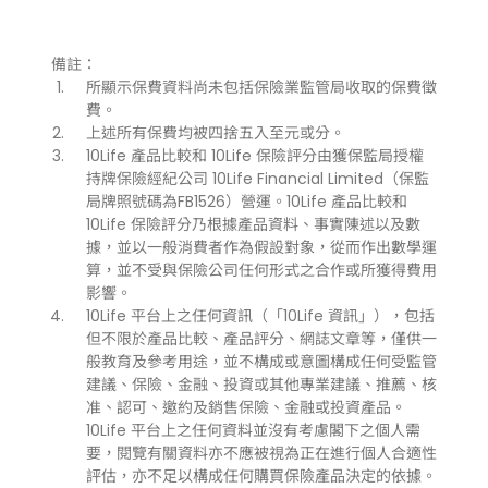
備註：
所顯示保費資料尚未包括保險業監管局收取的保費徵
費。
上述所有保費均被四捨五入至元或分。
10Life 產品比較和 10Life 保險評分由獲保監局授權
持牌保險經紀公司 10Life Financial Limited（保監
局牌照號碼為FB1526）營運。10Life 產品比較和
10Life 保險評分乃根據產品資料、事實陳述以及數
據，並以一般消費者作為假設對象，從而作出數學運
算，並不受與保險公司任何形式之合作或所獲得費用
影響。
10Life 平台上之任何資訊（「10Life 資訊」），包括
但不限於產品比較、產品評分、網誌文章等，僅供一
般教育及參考用途，並不構成或意圖構成任何受監管
建議、保險、金融、投資或其他專業建議、推薦、核
准、認可、邀約及銷售保險、金融或投資產品。
10Life 平台上之任何資料並沒有考慮閣下之個人需
要，閱覽有關資料亦不應被視為正在進行個人合適性
評估，亦不足以構成任何購買保險產品決定的依據。