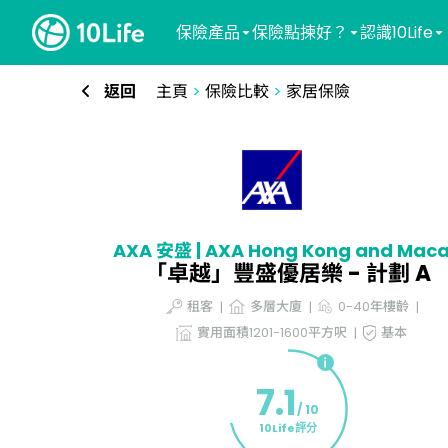
保險產品
保險點揀好？
認識10Life
返回
主頁
>
保險比較
>
家居保險
AXA 安盛 | AXA Hong Kong and Mac
「卓越」豐盛優居樂 - 計劃 A
租客
多層大廈
0-40年樓齡
實用面積1201-1600平方呎
基本
7.1
/ 10
10Life評分