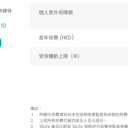
外評分
個人意外保障額
 10
首年保費 (HKD)
受保樓齡上限（年）​
備註：
所顯示保費資料尚未包括保險業監管局收取的保費
上述所有保費均被四捨五入至元或分。
10Life 產品比較和 10Life 保險評分由獲保監局授權持