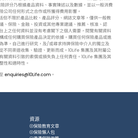
0Life 保險評分乃根據產品資料、事實陳述以及數據，並以一般消費
險公司任何形式之合作或所獲得費用影響。
訊」），包括但不限於產品比較、產品評分、網誌文章等，僅供一般教
議、保險、金融、投資或其他專業建議、推薦、核准、認
 平台上之任何資料並沒有考慮閣下之個人需要，閱覽有關資料
構成任何購買保險產品決定的依據。購買任何保險產品或進
為準，自己進行研究，及/或尋求持牌保險中介人的獨立及
力從不同渠道收集、驗證、更新而成。10Life 集團及其附屬公
資料引致的索償或損失負上任何責任。10Life 集團及其
整性和適時性。
郵至
enquiries@10Life.com
。
資源
保險教育文章
保險懶人包