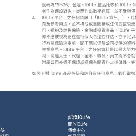
號碼為FB1526）營運。10Life 產品比較和 1
者作為假設對象，從而作出數學運算，並不受與保
10Life 平台上之任何資訊（「10Life 資
育及參考用途，並不構成或意圖構成任何受監管建
可、邀約及銷售保險、金融或投資產品。10Life
亦不應被視為正在進行個人合適性評估，亦不足以
行有關保險決定前，閣下應以保險公司提供的資料
專業意見。10Life 平台上之任何資料是以最大努
司、關連人士、代理、董事、職員、員工將不會就有關
附屬公司亦概不保證或擔保有關資料之準確性、完
如閣下對 10Life 產品評級和評分有任何意見，歡迎電
認識10Life
關於10Life
保險
傳媒中心