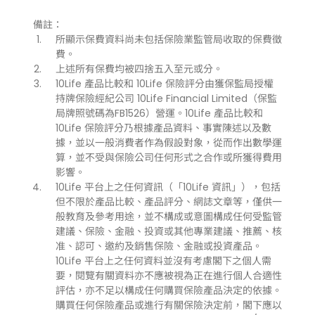
備註：
所顯示保費資料尚未包括保險業監管局收取的保費徵
費。
上述所有保費均被四捨五入至元或分。
10Life 產品比較和 10Life 保險評分由獲保監局授權
持牌保險經紀公司 10Life Financial Limited（保監
局牌照號碼為FB1526）營運。10Life 產品比較和
10Life 保險評分乃根據產品資料、事實陳述以及數
據，並以一般消費者作為假設對象，從而作出數學運
算，並不受與保險公司任何形式之合作或所獲得費用
影響。
10Life 平台上之任何資訊（「10Life 資訊」），包括
但不限於產品比較、產品評分、網誌文章等，僅供一
般教育及參考用途，並不構成或意圖構成任何受監管
建議、保險、金融、投資或其他專業建議、推薦、核
准、認可、邀約及銷售保險、金融或投資產品。
10Life 平台上之任何資料並沒有考慮閣下之個人需
要，閱覽有關資料亦不應被視為正在進行個人合適性
評估，亦不足以構成任何購買保險產品決定的依據。
購買任何保險產品或進行有關保險決定前，閣下應以