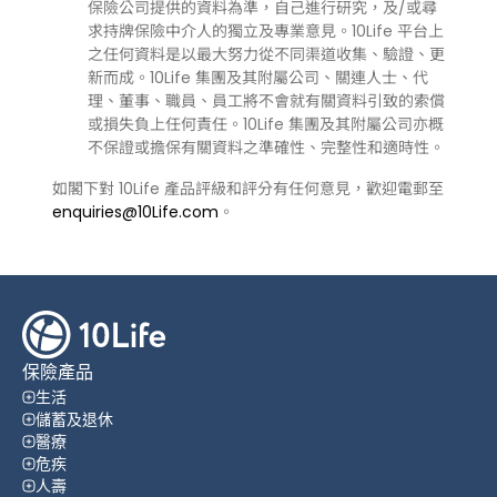
保險公司提供的資料為準，自己進行研究，及/或尋
求持牌保險中介人的獨立及專業意見。10Life 平台上
之任何資料是以最大努力從不同渠道收集、驗證、更
新而成。10Life 集團及其附屬公司、關連人士、代
理、董事、職員、員工將不會就有關資料引致的索償
或損失負上任何責任。10Life 集團及其附屬公司亦概
不保證或擔保有關資料之準確性、完整性和適時性。
如閣下對 10Life 產品評級和評分有任何意見，歡迎電郵至
enquiries@10Life.com
。
保險產品
生活
儲蓄及退休
醫療
危疾
人壽