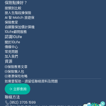
保險點揀好？
按類別比較
按人生階段揀保險
AI 智 Match 旅遊保
保險教室
自願醫保加價計算機
10Life顧問服務
認識10Life
關於10Life
傳媒中心
常見問題
加入我們
資源
保險教育文章
保險懶人包
港漂保险攻略
如需要幫助，請留低聯絡資料及問題
立即查詢
聯絡方法
(852) 3705 1599