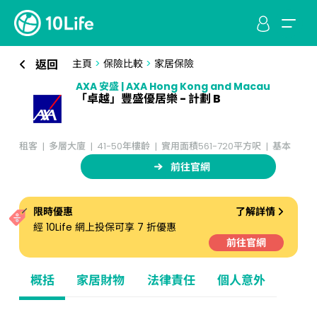
返回
主頁
>
保險比較
>
家居保險
AXA 安盛 | AXA Hong Kong and Macau
「卓越」豐盛優居樂 - 計劃 B
租客
多層大廈
41-50年樓齡
實用面積561-720平方呎
基本
前往官網
限時優惠
了解詳情
經 10Life 網上投保可享 7 折優惠
前往官網
概括
家居財物
法律責任
個人意外