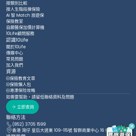
按類別比較
按人生階段揀保險
AI 智 Match 旅遊保
保險教室
自願醫保加價計算機
10Life顧問服務
認識10Life
關於10Life
傳媒中心
常見問題
加入我們
資源
保險教育文章
保險懶人包
港漂保险攻略
如需要幫助，請留低聯絡資料及問題
立即查詢
聯絡方法
(852) 3705 1599
香港 灣仔 皇后大道東 109-115號 智群商業中心 16 樓