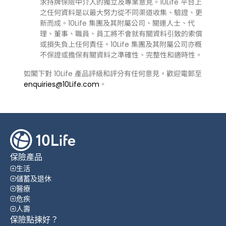
求持牌保險中介人的獨立及專業意見。10Life 平台上
之任何資料是以最大努力從不同渠道收集、驗證、更
新而成。10Life 集團及其附屬公司、關連人士、代
理、董事、職員、員工將不會就有關資料引致的索償
或損失負上任何責任。10Life 集團及其附屬公司亦概
不保證或擔保有關資料之準確性、完整性和適時性。
如閣下對 10Life 產品評級和評分有任何意見，歡迎電郵至
enquiries@10Life.com
。
保險產品
生活
儲蓄及退休
醫療
危疾
人壽
保險點揀好？