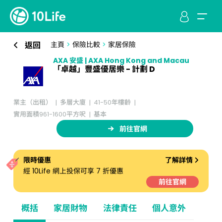
返回
主頁
>
保險比較
>
家居保險
AXA 安盛 | AXA Hong Kong and Macau
「卓越」豐盛優居樂 - 計劃 D
業主（出租）
多層大廈
41-50年樓齡
實用面積961-1600平方呎
基本
前往官網
限時優惠
了解詳情
經 10Life 網上投保可享 7 折優惠
前往官網
概括
家居財物
法律責任
個人意外