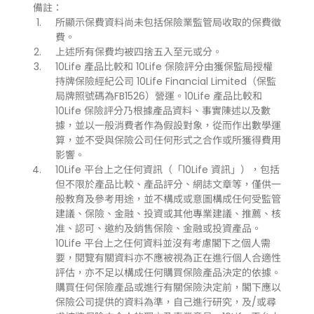
備註：
所顯示保費資料尚未包括保險業監管局收取的保費徵
費。
上述所有保費均被四捨五入至元或分。
10Life 產品比較和 10Life 保險評分由獲保監局授權
持牌保險經紀公司 10Life Financial Limited（保監
局牌照號碼為FB1526）營運。10Life 產品比較和
10Life 保險評分乃根據產品資料、事實陳述以及數
據，並以一般消費者作為假設對象，從而作出數學運
算，並不受與保險公司任何形式之合作或所獲得費用
影響。
10Life 平台上之任何資訊（「10Life 資訊」），包括
但不限於產品比較、產品評分、網誌文章等，僅供一
般教育及參考用途，並不構成或意圖構成任何受監管
建議、保險、金融、投資或其他專業建議、推薦、核
准、認可、邀約及銷售保險、金融或投資產品。
10Life 平台上之任何資料並沒有考慮閣下之個人需
要，閱覽有關資料亦不應被視為正在進行個人合適性
評估，亦不足以構成任何購買保險產品決定的依據。
購買任何保險產品或進行有關保險決定前，閣下應以
保險公司提供的資料為準，自己進行研究，及/或尋