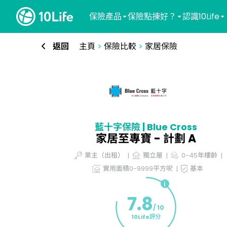
保險產品
保險點揀好？
認識10Life
返回
主頁
>
保險比較
>
家居保險
藍十字保險 | Blue Cross
家居至專寶 - 計劃 A
業主（出租）
獨立屋
0-45年樓齡
實用面積0-9999平方呎
基本
7.8
/ 10
10Life評分