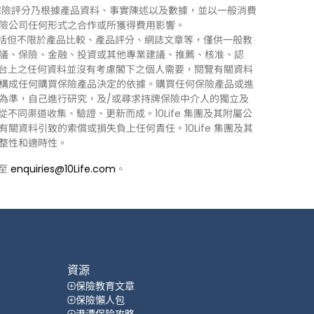
0Life 保險評分乃根據產品資料、事實陳述以及數據，並以一般消費
險公司任何形式之合作或所獲得費用影響。
訊」），包括但不限於產品比較、產品評分、網誌文章等，僅供一般教
議、保險、金融、投資或其他專業建議、推薦、核准、認
 平台上之任何資料並沒有考慮閣下之個人需要，閱覽有關資料
構成任何購買保險產品決定的依據。購買任何保險產品或進
為準，自己進行研究，及/或尋求持牌保險中介人的獨立及
力從不同渠道收集、驗證、更新而成。10Life 集團及其附屬公
資料引致的索償或損失負上任何責任。10Life 集團及其
整性和適時性。
郵至
enquiries@10Life.com
。
資源
保險教育文章
保險懶人包
港漂保险攻略