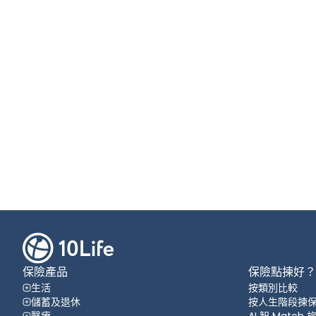
保險產品
保險點揀好？
生活
按類別比較
儲蓄及退休
按人生階段揀
醫療
AI 智 Match