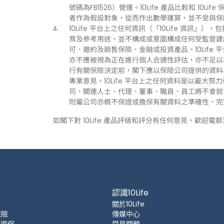
號碼為FB1526）營運。10Life 產品比較和 1
者作為假設對象，從而作出數學運算，並不受與保
10Life 平台上之任何資訊（「10Life 資
育及參考用途，並不構成或意圖構成任何受監管建
可、邀約及銷售保險、金融或投資產品。10Life
亦不應被視為正在進行個人合適性評估，亦不足以
行有關保險決定前，閣下應以保險公司提供的資料
專業意見。10Life 平台上之任何資料是以最大努
司、關連人士、代理、董事、職員、員工將不會就有關
附屬公司亦概不保證或擔保有關資料之準確性、完
如閣下對 10Life 產品評級和評分有任何意見，歡迎電
認識10Life
關於10Life
保險
傳媒中心
 旅遊保
常見問題