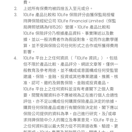
費。
上述所有保費均被四捨五入至元或分。
10Life 產品比較和 10Life 保險評分由獲保監局授權
持牌保險經紀公司 10Life Financial Limited（保監
局牌照號碼為FB1526）營運。10Life 產品比較和
10Life 保險評分乃根據產品資料、事實陳述以及數
據，並以一般消費者作為假設對象，從而作出數學運
算，並不受與保險公司任何形式之合作或所獲得費用
影響。
10Life 平台上之任何資訊（「10Life 資訊」），包括
但不限於產品比較、產品評分、網誌文章等，僅供一
般教育及參考用途，並不構成或意圖構成任何受監管
建議、保險、金融、投資或其他專業建議、推薦、核
准、認可、邀約及銷售保險、金融或投資產品。
10Life 平台上之任何資料並沒有考慮閣下之個人需
要，閱覽有關資料亦不應被視為正在進行個人合適性
評估，亦不足以構成任何購買保險產品決定的依據。
購買任何保險產品或進行有關保險決定前，閣下應以
保險公司提供的資料為準，自己進行研究，及/或尋
求持牌保險中介人的獨立及專業意見。10Life 平台上
之任何資料是以最大努力從不同渠道收集、驗證、更