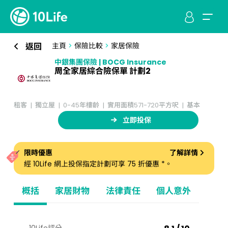
返回
主頁
>
保險比較
>
家居保險
中銀集團保險 | BOCG Insurance
周全家居綜合險保單 計劃2
租客
獨立屋
0-45年樓齡
實用面積571-720平方呎
基本
立即投保
限時優惠
了解詳情
經 10Life 網上投保指定計劃可享 75 折優惠 *。
概括
家居財物
法律責任
個人意外