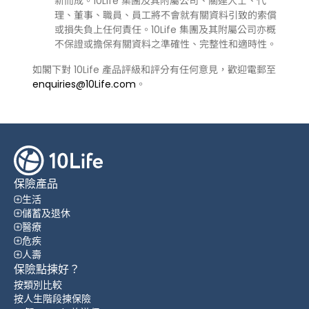
新而成。10Life 集團及其附屬公司、關連人士、代
理、董事、職員、員工將不會就有關資料引致的索償
或損失負上任何責任。10Life 集團及其附屬公司亦概
不保證或擔保有關資料之準確性、完整性和適時性。
如閣下對 10Life 產品評級和評分有任何意見，歡迎電郵至
enquiries@10Life.com
。
保險產品
生活
儲蓄及退休
醫療
危疾
人壽
保險點揀好？
按類別比較
按人生階段揀保險