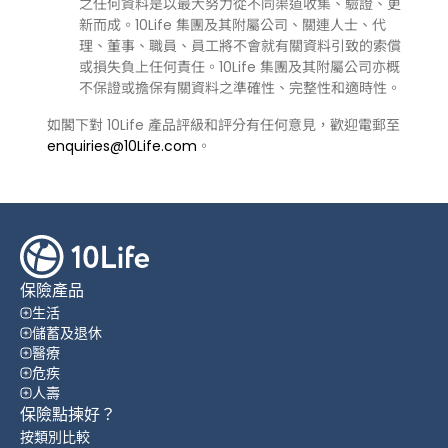
之任何資料是以最大努力從不同渠道收集、驗證、更
新而成。10Life 集團及其附屬公司、關連人士、代
理、董事、職員、員工將不會就有關資料引致的索償
或損失負上任何責任。10Life 集團及其附屬公司亦概
不保證或擔保有關資料之準確性、完整性和適時性。
如閣下對 10Life 產品評級和評分有任何意見，歡迎電郵至
enquiries@10Life.com
。
保險產品
生活
儲蓄及退休
醫療
危疾
人壽
保險點揀好？
按類別比較