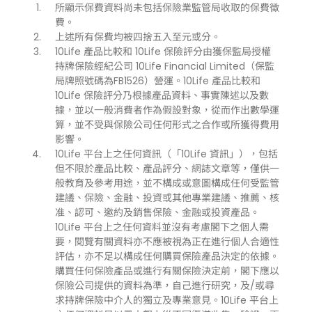
所顯示保費資料尚未包括保險業監管局收取的保費徵
費。
上述所有保費均被四捨五入至元或分。
10Life 產品比較和 10Life 保險評分由獲保監局授權
持牌保險經紀公司 10Life Financial Limited（保監
局牌照號碼為FB1526）營運。10Life 產品比較和
10Life 保險評分乃根據產品資料、事實陳述以及數
據，並以一般消費者作為假設對象，從而作出數學運
算，並不受與保險公司任何形式之合作或所獲得費用
影響。
10Life 平台上之任何資訊（「10Life 資訊」），包括
但不限於產品比較、產品評分、網誌文章等，僅供一
般教育及參考用途，並不構成或意圖構成任何受監管
建議、保險、金融、投資或其他專業建議、推薦、核
准、認可、邀約及銷售保險、金融或投資產品。
10Life 平台上之任何資料並沒有考慮閣下之個人需
要，閱覽有關資料亦不應被視為正在進行個人合適性
評估，亦不足以構成任何購買保險產品決定的依據。
購買任何保險產品或進行有關保險決定前，閣下應以
保險公司提供的資料為準，自己進行研究，及/或尋
求持牌保險中介人的獨立及專業意見。10Life 平台上