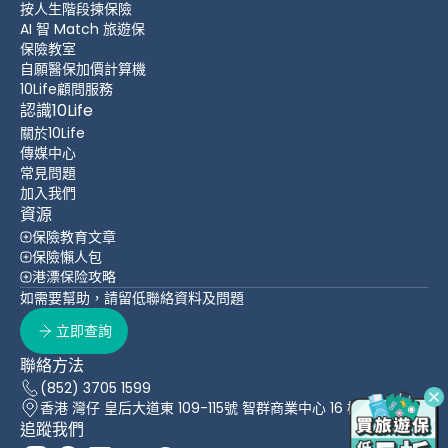
按人生階段揀保險
AI 智 Match 旅遊保
保險教室
自願醫保加價計算機
10Life顧問服務
認識10Life
關於10Life
傳媒中心
常見問題
加入我們
資源
保險教育文章
保險懶人包
港漂保险攻略
如需要幫助，請留低聯絡資料及問題
立即查詢
聯絡方法
(852) 3705 1599
香港 灣仔 皇后大道東 109-115號 智群商業中心 16 樓
追蹤我們