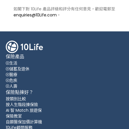
如閣下對 10Life 產品評級和評分有任何意見，歡迎電郵至
enquiries@10Life.com
。
保險產品
生活
儲蓄及退休
醫療
危疾
人壽
保險點揀好？
按類別比較
按人生階段揀保險
AI 智 Match 旅遊保
保險教室
自願醫保加價計算機
10Life顧問服務