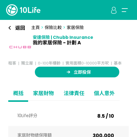
返回
主頁
>
保險比較
>
家居保險
安達保險 | Chubb Insurance
我的家居保險 - 計劃 A
租客
獨立屋
0-100年樓齡
實用面積0-10000平方呎
基本
立即投保
概括
家居財物
法律責任
個人意外
10Life評分
8.5 / 10
家居財物總保障額
300,000