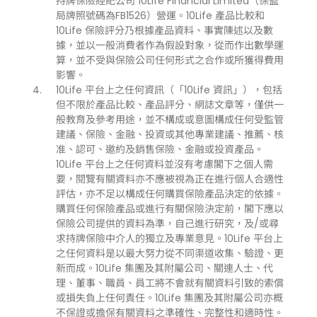
持牌保險經紀公司 10Life Financial Limited（保監
局牌照號碼為FB1526）營運。10Life 產品比較和
10Life 保險評分乃根據產品資料、事實陳述以及數
據，並以一般消費者作為假設對象，從而作出數學運
算，並不受與保險公司任何形式之合作或所獲得費用
影響。
10Life 平台上之任何資訊（「10Life 資訊」），包括
但不限於產品比較、產品評分、網誌文章等，僅供一
般教育及參考用途，並不構成或意圖構成任何受監管
建議、保險、金融、投資或其他專業建議、推薦、核
准、認可、邀約及銷售保險、金融或投資產品。
10Life 平台上之任何資料並沒有考慮閣下之個人需
要，閱覽有關資料亦不應被視為正在進行個人合適性
評估，亦不足以構成任何購買保險產品決定的依據。
購買任何保險產品或進行有關保險決定前，閣下應以
保險公司提供的資料為準，自己進行研究，及/或尋
求持牌保險中介人的獨立及專業意見。10Life 平台上
之任何資料是以最大努力從不同渠道收集、驗證、更
新而成。10Life 集團及其附屬公司、關連人士、代
理、董事、職員、員工將不會就有關資料引致的索償
或損失負上任何責任。10Life 集團及其附屬公司亦概
不保證或擔保有關資料之準確性、完整性和適時性。