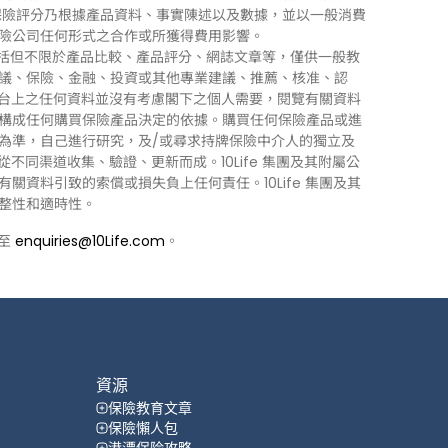
0Life 保險評分乃根據產品資料、事實陳述以及數據，並以一般消費
險公司任何形式之合作或所獲得費用影響。
訊」），包括但不限於產品比較、產品評分、網誌文章等，僅供一般教
議、保險、金融、投資或其他專業建議、推薦、核准、認
 平台上之任何資料並沒有考慮閣下之個人需要，閱覽有關資料
構成任何購買保險產品決定的依據。購買任何保險產品或進
為準，自己進行研究，及/或尋求持牌保險中介人的獨立及
力從不同渠道收集、驗證、更新而成。10Life 集團及其附屬公
資料引致的索償或損失負上任何責任。10Life 集團及其
整性和適時性。
郵至
enquiries@10Life.com
。
資源
保險教育文章
保險懶人包
港漂保险攻略