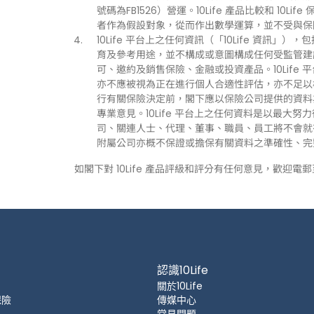
號碼為FB1526）營運。10Life 產品比較和 1
者作為假設對象，從而作出數學運算，並不受與保
10Life 平台上之任何資訊（「10Life 資
育及參考用途，並不構成或意圖構成任何受監管建
可、邀約及銷售保險、金融或投資產品。10Life
亦不應被視為正在進行個人合適性評估，亦不足以
行有關保險決定前，閣下應以保險公司提供的資料
專業意見。10Life 平台上之任何資料是以最大努
司、關連人士、代理、董事、職員、員工將不會就有關
附屬公司亦概不保證或擔保有關資料之準確性、完
如閣下對 10Life 產品評級和評分有任何意見，歡迎電
認識10Life
關於10Life
保險
傳媒中心
常見問題