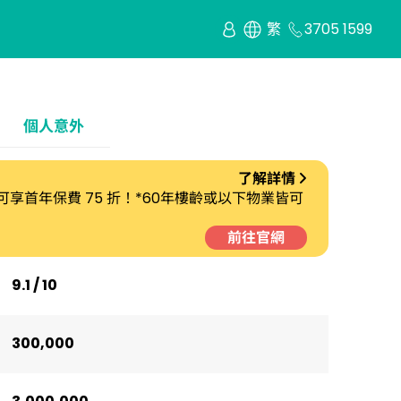
繁
3705 1599
個人意外
了解詳情
劃 可享首年保費 75 折！*60年樓齡或以下物業皆可
前往官網
9.1 / 10
300,000