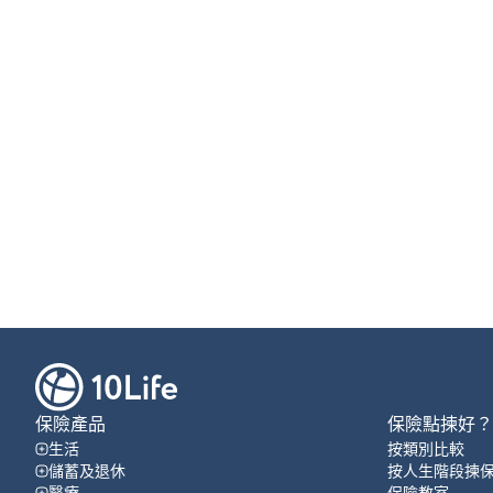
保險產品
保險點揀好？
生活
按類別比較
儲蓄及退休
按人生階段揀
醫療
保險教室