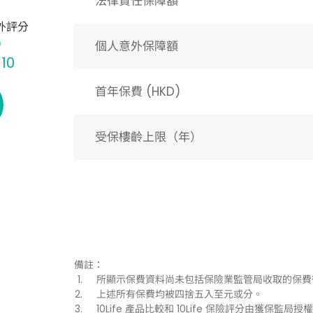
法律責任保障額
外評分
個人意外保障額
 10
首年保費 (HKD)
受保樓齡上限（年）​
備註：
所顯示保費資料尚未包括保險業監管局收取的保費
上述所有保費均被四捨五入至元或分。
10Life 產品比較和 10Life 保險評分由獲保監局授權持