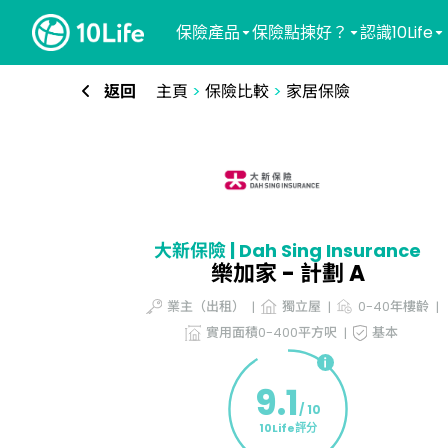
保險產品
保險點揀好？
認識10Life
返回
主頁
>
保險比較
>
家居保險
大新保險 | Dah Sing Insurance
樂加家 - 計劃 A
業主（出租）
獨立屋
0-40年樓齡
實用面積0-400平方呎
基本
9.1
/ 10
10Life評分