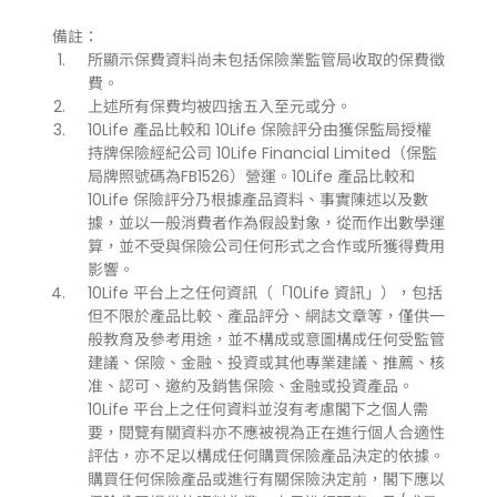
備註：
所顯示保費資料尚未包括保險業監管局收取的保費徵
費。
上述所有保費均被四捨五入至元或分。
10Life 產品比較和 10Life 保險評分由獲保監局授權
持牌保險經紀公司 10Life Financial Limited（保監
局牌照號碼為FB1526）營運。10Life 產品比較和
10Life 保險評分乃根據產品資料、事實陳述以及數
據，並以一般消費者作為假設對象，從而作出數學運
算，並不受與保險公司任何形式之合作或所獲得費用
影響。
10Life 平台上之任何資訊（「10Life 資訊」），包括
但不限於產品比較、產品評分、網誌文章等，僅供一
般教育及參考用途，並不構成或意圖構成任何受監管
建議、保險、金融、投資或其他專業建議、推薦、核
准、認可、邀約及銷售保險、金融或投資產品。
10Life 平台上之任何資料並沒有考慮閣下之個人需
要，閱覽有關資料亦不應被視為正在進行個人合適性
評估，亦不足以構成任何購買保險產品決定的依據。
購買任何保險產品或進行有關保險決定前，閣下應以