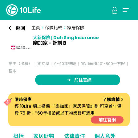
返回
主頁
>
保險比較
>
家居保險
大新保險 | Dah Sing Insurance
樂加家 - 計劃 B
業主（出租）
獨立屋
0-40年樓齡
實用面積401-800平方呎
基本
前往官網
限時優惠
了解詳情
經 10Life 網上投保 「樂加家」家居保障計劃 可享首年保
費 75 折！*60年樓齡或以下物業皆可適用
前往官網
概括
家居財物
法律責任
個人意外