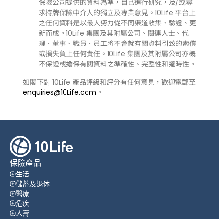
保險公司提供的資料為準，自己進行研究，及/或尋
求持牌保險中介人的獨立及專業意見。10Life 平台上
之任何資料是以最大努力從不同渠道收集、驗證、更
新而成。10Life 集團及其附屬公司、關連人士、代
理、董事、職員、員工將不會就有關資料引致的索償
或損失負上任何責任。10Life 集團及其附屬公司亦概
不保證或擔保有關資料之準確性、完整性和適時性。
如閣下對 10Life 產品評級和評分有任何意見，歡迎電郵至
enquiries@10Life.com
。
保險產品
生活
儲蓄及退休
醫療
危疾
人壽