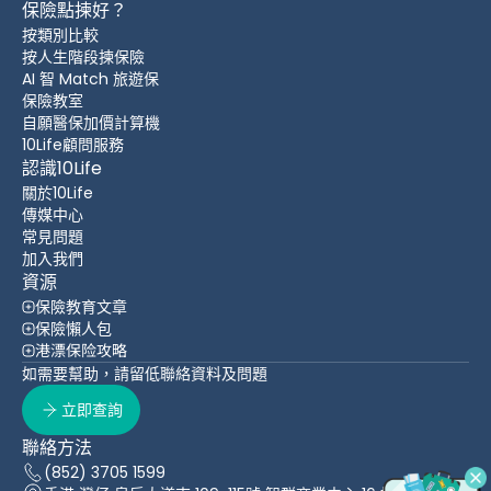
保險點揀好？
按類別比較
按人生階段揀保險
AI 智 Match 旅遊保
保險教室
自願醫保加價計算機
10Life顧問服務
認識10Life
關於10Life
傳媒中心
常見問題
加入我們
資源
保險教育文章
保險懶人包
港漂保险攻略
如需要幫助，請留低聯絡資料及問題
立即查詢
聯絡方法
(852) 3705 1599