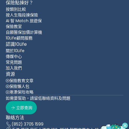
保險點揀好？
按類別比較
按人生階段揀保險
AI 智 Match 旅遊保
保險教室
自願醫保加價計算機
10Life顧問服務
認識10Life
關於10Life
傳媒中心
常見問題
加入我們
資源
保險教育文章
保險懶人包
港漂保险攻略
如需要幫助，請留低聯絡資料及問題
立即查詢
聯絡方法
(852) 3705 1599