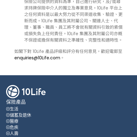
保險公司提供的資料為準，自己進行研究，及/或尋
求持牌保險中介人的獨立及專業意見。10Life 平台上
之任何資料是以最大努力從不同渠道收集、驗證、更
新而成。10Life 集團及其附屬公司、關連人士、代
理、董事、職員、員工將不會就有關資料引致的索償
或損失負上任何責任。10Life 集團及其附屬公司亦概
不保證或擔保有關資料之準確性、完整性和適時性。
如閣下對 10Life 產品評級和評分有任何意見，歡迎電郵至
enquiries@10Life.com
。
保險產品
生活
儲蓄及退休
醫療
危疾
人壽