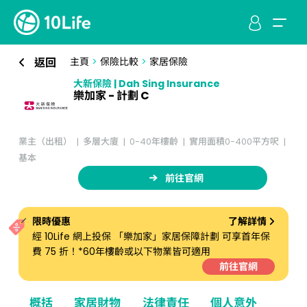
返回
主頁
>
保險比較
>
家居保險
大新保險 | Dah Sing Insurance
樂加家 - 計劃 C
業主（出租）
多層大廈
0-40年樓齡
實用面積0-400平方呎
基本
前往官網
限時優惠
了解詳情
經 10Life 網上投保 「樂加家」家居保障計劃 可享首年保
費 75 折！*60年樓齡或以下物業皆可適用
前往官網
概括
家居財物
法律責任
個人意外