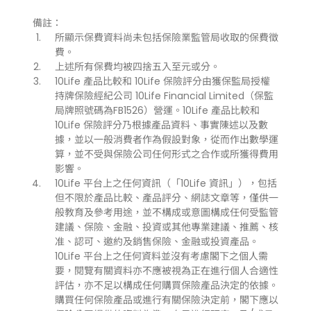
備註：
所顯示保費資料尚未包括保險業監管局收取的保費徵
費。
上述所有保費均被四捨五入至元或分。
10Life 產品比較和 10Life 保險評分由獲保監局授權
持牌保險經紀公司 10Life Financial Limited（保監
局牌照號碼為FB1526）營運。10Life 產品比較和
10Life 保險評分乃根據產品資料、事實陳述以及數
據，並以一般消費者作為假設對象，從而作出數學運
算，並不受與保險公司任何形式之合作或所獲得費用
影響。
10Life 平台上之任何資訊（「10Life 資訊」），包括
但不限於產品比較、產品評分、網誌文章等，僅供一
般教育及參考用途，並不構成或意圖構成任何受監管
建議、保險、金融、投資或其他專業建議、推薦、核
准、認可、邀約及銷售保險、金融或投資產品。
10Life 平台上之任何資料並沒有考慮閣下之個人需
要，閱覽有關資料亦不應被視為正在進行個人合適性
評估，亦不足以構成任何購買保險產品決定的依據。
購買任何保險產品或進行有關保險決定前，閣下應以