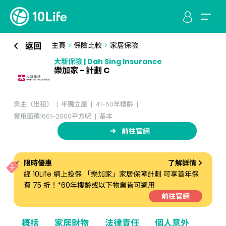
返回
主頁
>
保險比較
>
家居保險
大新保險 | Dah Sing Insurance
樂加家 - 計劃 C
業主（出租）
半獨立屋
41-50年樓齡
實用面積1601-2000平方呎
基本
前往官網
限時優惠
了解詳情
經 10Life 網上投保 「樂加家」家居保障計劃 可享首年保
費 75 折！*60年樓齡或以下物業皆可適用
前往官網
概括
家居財物
法律責任
個人意外