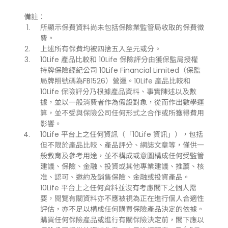
備註：
所顯示保費資料尚未包括保險業監管局收取的保費徵
費。
上述所有保費均被四捨五入至元或分。
10Life 產品比較和 10Life 保險評分由獲保監局授權
持牌保險經紀公司 10Life Financial Limited（保監
局牌照號碼為FB1526）營運。10Life 產品比較和
10Life 保險評分乃根據產品資料、事實陳述以及數
據，並以一般消費者作為假設對象，從而作出數學運
算，並不受與保險公司任何形式之合作或所獲得費用
影響。
10Life 平台上之任何資訊（「10Life 資訊」），包括
但不限於產品比較、產品評分、網誌文章等，僅供一
般教育及參考用途，並不構成或意圖構成任何受監管
建議、保險、金融、投資或其他專業建議、推薦、核
准、認可、邀約及銷售保險、金融或投資產品。
10Life 平台上之任何資料並沒有考慮閣下之個人需
要，閱覽有關資料亦不應被視為正在進行個人合適性
評估，亦不足以構成任何購買保險產品決定的依據。
購買任何保險產品或進行有關保險決定前，閣下應以