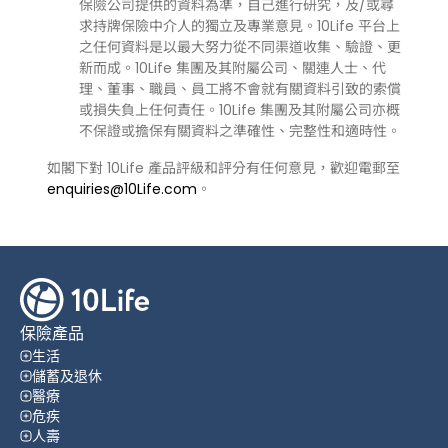
保險公司提供的資料為準，自己進行研究，及/或尋
求持牌保險中介人的獨立及專業意見。10Life 平台上
之任何資料是以最大努力從不同渠道收集、驗證、更
新而成。10Life 集團及其附屬公司、關連人士、代
理、董事、職員、員工將不會就有關資料引致的索償
或損失負上任何責任。10Life 集團及其附屬公司亦概
不保證或擔保有關資料之準確性、完整性和適時性。
如閣下對 10Life 產品評級和評分有任何意見，歡迎電郵至
enquiries@10Life.com
。
保險產品
生活
儲蓄及退休
醫療
危疾
人壽