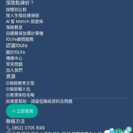
保險點揀好？
按類別比較
按人生階段揀保險
AI 智 Match 旅遊保
保險教室
自願醫保加價計算機
10Life顧問服務
認識10Life
關於10Life
傳媒中心
常見問題
加入我們
資源
保險教育文章
保險懶人包
港漂保险攻略
如需要幫助，請留低聯絡資料及問題
立即查詢
聯絡方法
(852) 3705 1599