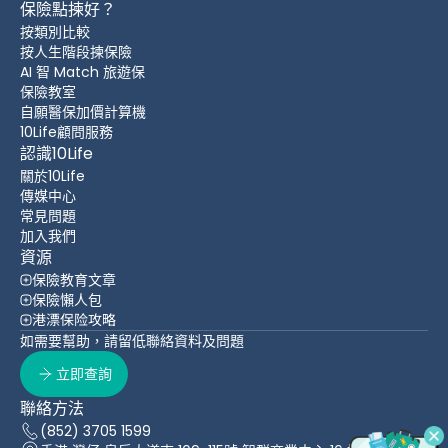
保險點揀好？
按類別比較
按人生階段揀保險
AI 智 Match 旅遊保
保險教室
自願醫保加價計算機
10Life顧問服務
認識10Life
關於10Life
傳媒中心
常見問題
加入我們
資源
保險教育文章
保險懶人包
港漂保险攻略
如需要幫助，請留低聯絡資料及問題
立即查詢
聯絡方法
(852) 3705 1599