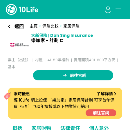
返回
主頁
>
保險比較
>
家居保險
大新保險 | Dah Sing Insurance
樂加家 - 計劃 C
業主（出租）
村屋
41-50年樓齡
實用面積401-800平方呎
基本
前往官網
限時優惠
了解詳情
經 10Life 網上投保 「樂加家」家居保障計劃 可享首年保
費 75 折！*60年樓齡或以下物業皆可適用
前往官網
概括
家居財物
法律責任
個人意外