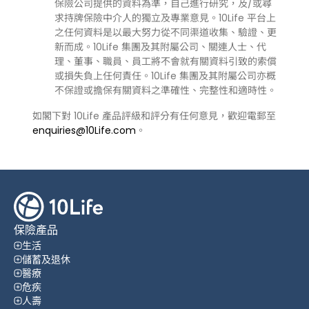
保險公司提供的資料為準，自己進行研究，及/或尋
求持牌保險中介人的獨立及專業意見。10Life 平台上
之任何資料是以最大努力從不同渠道收集、驗證、更
新而成。10Life 集團及其附屬公司、關連人士、代
理、董事、職員、員工將不會就有關資料引致的索償
或損失負上任何責任。10Life 集團及其附屬公司亦概
不保證或擔保有關資料之準確性、完整性和適時性。
如閣下對 10Life 產品評級和評分有任何意見，歡迎電郵至
enquiries@10Life.com
。
保險產品
生活
儲蓄及退休
醫療
危疾
人壽