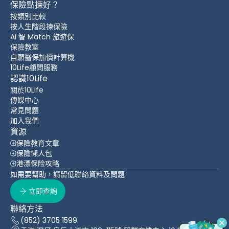
保險點揀好？
按類別比較
按人生階段揀保險
AI 智 Match 旅遊保
保險教室
自願醫保加價計算機
10Life顧問服務
認識10Life
關於10Life
傳媒中心
常見問題
加入我們
資源
保險教育文章
保險懶人包
港漂保险攻略
如需要幫助，請留低聯絡資料及問題
立即查詢
聯絡方法
(852) 3705 1599