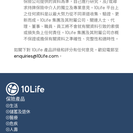
保險公司提供的資料為準，自己進行研究，及/或尋
求持牌保險中介人的獨立及專業意見。10Life 平台上
之任何資料是以最大努力從不同渠道收集、驗證、更
新而成。10Life 集團及其附屬公司、關連人士、代
理、董事、職員、員工將不會就有關資料引致的索償
或損失負上任何責任。10Life 集團及其附屬公司亦概
不保證或擔保有關資料之準確性、完整性和適時性。
如閣下對 10Life 產品評級和評分有任何意見，歡迎電郵至
enquiries@10Life.com
。
保險產品
生活
儲蓄及退休
醫療
危疾
人壽