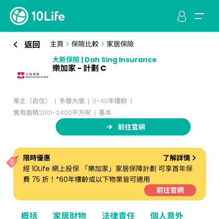
返回
主頁
>
保險比較
>
家居保險
大新保險 | Dah Sing Insurance
樂加家 - 計劃 C
業主（自住）
多層大廈
0-40年樓齡
實用面積2001-2400平方呎
基本
前往官網
限時優惠
了解詳情
經 10Life 網上投保 「樂加家」家居保障計劃 可享首年保
費 75 折！*60年樓齡或以下物業皆可適用
前往官網
概括
家居財物
法律責任
個人意外