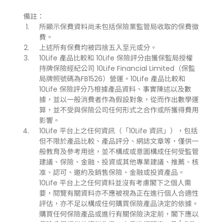
備註：
所顯示保費資料尚未包括保險業監管局收取的保費徵
費。
上述所有保費均被四捨五入至元或分。
10Life 產品比較和 10Life 保險評分由獲保監局授權
持牌保險經紀公司 10Life Financial Limited（保監
局牌照號碼為FB1526）營運。10Life 產品比較和
10Life 保險評分乃根據產品資料、事實陳述以及數
據，並以一般消費者作為假設對象，從而作出數學運
算，並不受與保險公司任何形式之合作或所獲得費用
影響。
10Life 平台上之任何資訊（「10Life 資訊」），包括
但不限於產品比較、產品評分、網誌文章等，僅供一
般教育及參考用途，並不構成或意圖構成任何受監管
建議、保險、金融、投資或其他專業建議、推薦、核
准、認可、邀約及銷售保險、金融或投資產品。
10Life 平台上之任何資料並沒有考慮閣下之個人需
要，閱覽有關資料亦不應被視為正在進行個人合適性
評估，亦不足以構成任何購買保險產品決定的依據。
購買任何保險產品或進行有關保險決定前，閣下應以