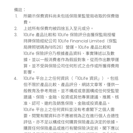
備註：
所顯示保費資料尚未包括保險業監管局收取的保費徵
費。
上述所有保費均被四捨五入至元或分。
10Life 產品比較和 10Life 保險評分由獲保監局授權
持牌保險經紀公司 10Life Financial Limited（保監
局牌照號碼為FB1526）營運。10Life 產品比較和
10Life 保險評分乃根據產品資料、事實陳述以及數
據，並以一般消費者作為假設對象，從而作出數學運
算，並不受與保險公司任何形式之合作或所獲得費用
影響。
10Life 平台上之任何資訊（「10Life 資訊」），包括
但不限於產品比較、產品評分、網誌文章等，僅供一
般教育及參考用途，並不構成或意圖構成任何受監管
建議、保險、金融、投資或其他專業建議、推薦、核
准、認可、邀約及銷售保險、金融或投資產品。
10Life 平台上之任何資料並沒有考慮閣下之個人需
要，閱覽有關資料亦不應被視為正在進行個人合適性
評估，亦不足以構成任何購買保險產品決定的依據。
購買任何保險產品或進行有關保險決定前，閣下應以