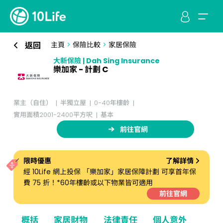
返回
主頁
>
保險比較
>
家居保險
大新保險 | Dah Sing Insurance
樂加家 - 計劃 C
業主（自住）
半獨立屋
0-40年樓齡
實用面積2001-2400平方呎
基本
前往官網
限時優惠
了解詳情
經 10Life 網上投保 「樂加家」家居保障計劃 可享首年保
費 75 折！*60年樓齡或以下物業皆可適用
前往官網
概括
家居財物
法律責任
個人意外