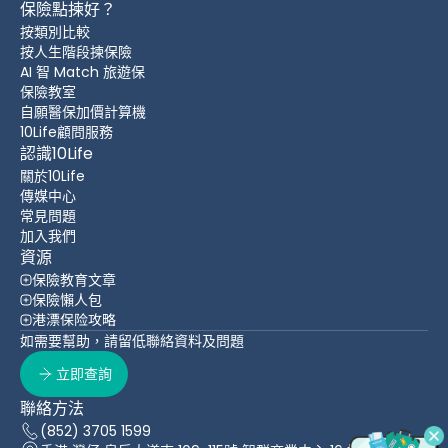
保險點揀好？
按類別比較
按人生階段揀保險
AI 智 Match 旅遊保
保險教室
自願醫保加價計算機
10Life顧問服務
認識10Life
關於10Life
傳媒中心
常見問題
加入我們
資源
保險教育文章
保險懶人包
港漂保险攻略
如需要幫助，請留低聯絡資料及問題
立即查詢
聯絡方法
(852) 3705 1599