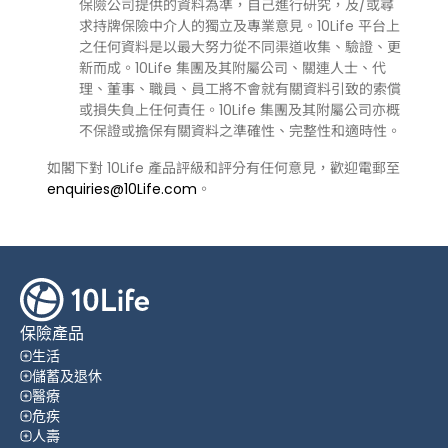
保險公司提供的資料為準，自己進行研究，及/或尋
求持牌保險中介人的獨立及專業意見。10Life 平台上
之任何資料是以最大努力從不同渠道收集、驗證、更
新而成。10Life 集團及其附屬公司、關連人士、代
理、董事、職員、員工將不會就有關資料引致的索償
或損失負上任何責任。10Life 集團及其附屬公司亦概
不保證或擔保有關資料之準確性、完整性和適時性。
如閣下對 10Life 產品評級和評分有任何意見，歡迎電郵至
enquiries@10Life.com
。
保險產品
生活
儲蓄及退休
醫療
危疾
人壽