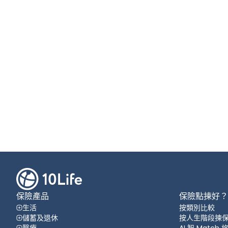
保險產品
保險點揀好？
生活
按類別比較
儲蓄及退休
按人生階段揀
醫療
AI 智 Match