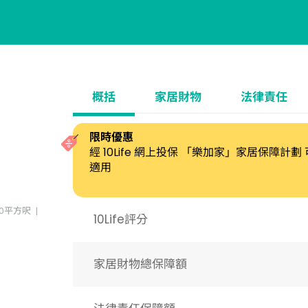
概括
家居財物
法律責任
限時優惠
經 10Life 網上投保 「樂加家」家居保障計
適用
00平方呎
10Life評分
家居財物總保障額