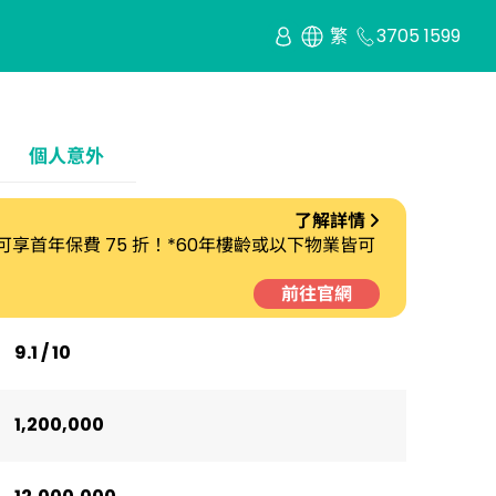
繁
3705 1599
個人意外
了解詳情
劃 可享首年保費 75 折！*60年樓齡或以下物業皆可
前往官網
9.1 / 10
1,200,000