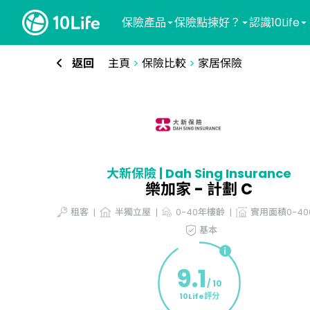
保險產品
保險點揀好？
認識10Life
返回
主頁
>
保險比較
>
家居保險
大新保險 | Dah Sing Insurance
樂加家 - 計劃 C
租客
半獨立屋
0-40年樓齡
實用面積0-4
基本
9.1
/ 10
10Life評分