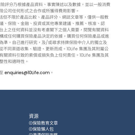
0Life 保險評分乃根據產品資料、事實陳述以及數據，並以一般消費
險公司任何形式之合作或所獲得費用影響。
訊」），包括但不限於產品比較、產品評分、網誌文章等，僅供一般教
議、保險、金融、投資或其他專業建議、推薦、核准、認
 平台上之任何資料並沒有考慮閣下之個人需要，閱覽有關資料
構成任何購買保險產品決定的依據。購買任何保險產品或進
為準，自己進行研究，及/或尋求持牌保險中介人的獨立及
力從不同渠道收集、驗證、更新而成。10Life 集團及其附屬公
資料引致的索償或損失負上任何責任。10Life 集團及其
整性和適時性。
郵至
enquiries@10Life.com
。
資源
保險教育文章
保險懶人包
港漂保险攻略