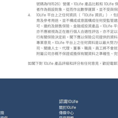
號碼為FB1526）營運。10Life 產品比較和 1
者作為假設對象，從而作出數學運算，並不受與保
10Life 平台上之任何資訊（「10Life 資
育及參考用途，並不構成或意圖構成任何受監管建
可、邀約及銷售保險、金融或投資產品。10Life
亦不應被視為正在進行個人合適性評估，亦不足以
行有關保險決定前，閣下應以保險公司提供的資料
專業意見。10Life 平台上之任何資料是以最大努
司、關連人士、代理、董事、職員、員工將不會就有關
附屬公司亦概不保證或擔保有關資料之準確性、完
如閣下對 10Life 產品評級和評分有任何意見，歡迎電
認識10Life
關於10Life
保險
傳媒中心
 旅遊保
常見問題