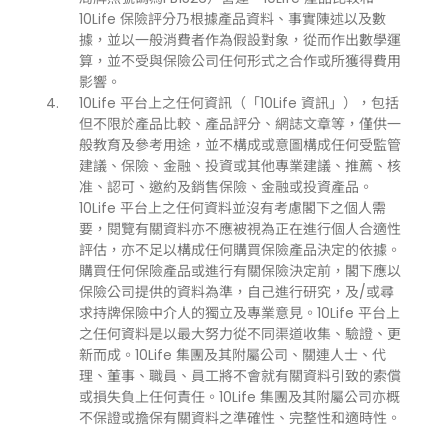
10Life 保險評分乃根據產品資料、事實陳述以及數
據，並以一般消費者作為假設對象，從而作出數學運
算，並不受與保險公司任何形式之合作或所獲得費用
影響。
10Life 平台上之任何資訊（「10Life 資訊」），包括
但不限於產品比較、產品評分、網誌文章等，僅供一
般教育及參考用途，並不構成或意圖構成任何受監管
建議、保險、金融、投資或其他專業建議、推薦、核
准、認可、邀約及銷售保險、金融或投資產品。
10Life 平台上之任何資料並沒有考慮閣下之個人需
要，閱覽有關資料亦不應被視為正在進行個人合適性
評估，亦不足以構成任何購買保險產品決定的依據。
購買任何保險產品或進行有關保險決定前，閣下應以
保險公司提供的資料為準，自己進行研究，及/或尋
求持牌保險中介人的獨立及專業意見。10Life 平台上
之任何資料是以最大努力從不同渠道收集、驗證、更
新而成。10Life 集團及其附屬公司、關連人士、代
理、董事、職員、員工將不會就有關資料引致的索償
或損失負上任何責任。10Life 集團及其附屬公司亦概
不保證或擔保有關資料之準確性、完整性和適時性。