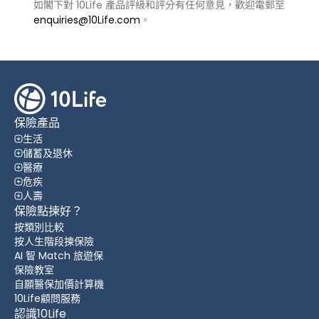
如閣下對 10Life 產品評級和評分有任何意見，歡迎電郵至
enquiries@10Life.com
。
保險產品
生活
儲蓄及退休
醫療
危疾
人壽
保險點揀好？
按類別比較
按人生階段揀保險
AI 智 Match 旅遊保
保險教室
自願醫保加價計算機
10Life顧問服務
認識10Life