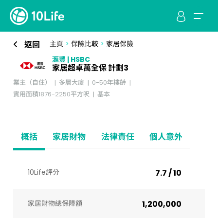
返回
主頁
>
保險比較
>
家居保險
滙豐 | HSBC
家居超卓萬全保 計劃3
業主（自住）
多層大廈
0-50年樓齡
實用面積1876-2250平方呎
基本
概括
家居財物
法律責任
個人意外
10Life評分
7.7 / 10
家居財物總保障額
1,200,000