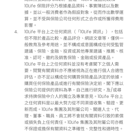
10Life 保險評分乃根據產品資料、事實陳述以及數
據，並以一般消費者作為假設對象，從而作出數學運
算，並不受與保險公司任何形式之合作或所獲得費用
影響。
10Life 平台上之任何資訊（「10Life 資訊」），包括
但不限於產品比較、產品評分、網誌文章等，僅供一
般教育及參考用途，並不構成或意圖構成任何受監管
建議、保險、金融、投資或其他專業建議、推薦、核
准、認可、邀約及銷售保險、金融或投資產品。
10Life 平台上之任何資料並沒有考慮閣下之個人需
要，閱覽有關資料亦不應被視為正在進行個人合適性
評估，亦不足以構成任何購買保險產品決定的依據。
購買任何保險產品或進行有關保險決定前，閣下應以
保險公司提供的資料為準，自己進行研究，及/或尋
求持牌保險中介人的獨立及專業意見。10Life 平台上
之任何資料是以最大努力從不同渠道收集、驗證、更
新而成。10Life 集團及其附屬公司、關連人士、代
理、董事、職員、員工將不會就有關資料引致的索償
或損失負上任何責任。10Life 集團及其附屬公司亦概
不保證或擔保有關資料之準確性、完整性和適時性。