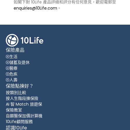
如閣下對 10Life 產品評級和評分有任何意見，歡迎電郵至
enquiries@10Life.com
。
保險產品
生活
儲蓄及退休
醫療
危疾
人壽
保險點揀好？
按類別比較
按人生階段揀保險
AI 智 Match 旅遊保
保險教室
自願醫保加價計算機
10Life顧問服務
認識10Life