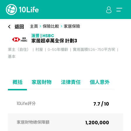
返回
主頁
>
保險比較
>
家居保險
滙豐 | HSBC
家居超卓萬全保 計劃3
業主（自住）
村屋
0-50年樓齡
實用面積526-750平方呎
基本
概括
家居財物
法律責任
個人意外
10Life評分
7.7 / 10
家居財物總保障額
1,200,000