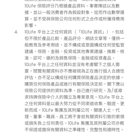
10Life 保險評分乃根據產品資料、事實陳述以及數
據，並以一般消費者作為假設對象，從而作出數學運
算，並不受與保險公司任何形式之合作或所獲得費用
影響。
10Life 平台上之任何資訊（「10Life 資訊」），包括
但不限於產品比較、產品評分、網誌文章等，僅供一
般教育及參考用途，並不構成或意圖構成任何受監管
建議、保險、金融、投資或其他專業建議、推薦、核
准、認可、邀約及銷售保險、金融或投資產品。
10Life 平台上之任何資料並沒有考慮閣下之個人需
要，閱覽有關資料亦不應被視為正在進行個人合適性
評估，亦不足以構成任何購買保險產品決定的依據。
購買任何保險產品或進行有關保險決定前，閣下應以
保險公司提供的資料為準，自己進行研究，及/或尋
求持牌保險中介人的獨立及專業意見。10Life 平台上
之任何資料是以最大努力從不同渠道收集、驗證、更
新而成。10Life 集團及其附屬公司、關連人士、代
理、董事、職員、員工將不會就有關資料引致的索償
或損失負上任何責任。10Life 集團及其附屬公司亦概
不保證或擔保有關資料之準確性、完整性和適時性。