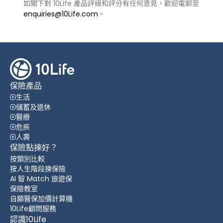
如閣下對 10Life 產品評級和評分有任何意見，歡迎電郵至
enquiries@10Life.com
。
保險產品
生活
儲蓄及退休
醫療
危疾
人壽
保險點揀好？
按類別比較
按人生階段揀保險
AI 智 Match 旅遊保
保險教室
自願醫保加價計算機
10Life顧問服務
認識10Life