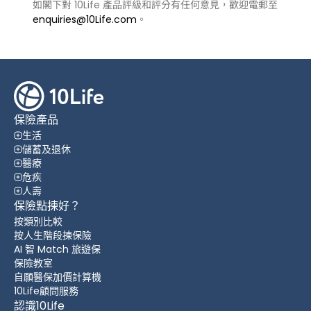
如閣下對 10Life 產品評級和評分有任何意見，歡迎電郵至
enquiries@10Life.com
。
保險產品
生活
儲蓄及退休
醫療
危疾
人壽
保險點揀好？
按類別比較
按人生階段揀保險
AI 智 Match 旅遊保
保險教室
自願醫保加價計算機
10Life顧問服務
認識10Life