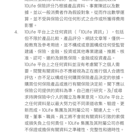
10Life 保險評分乃根據產品資料、事實陳述以及數
據，並以一般消費者作為假設對象，從而作出數學運
算，並不受與保險公司任何形式之合作或所獲得費用
影響。
10Life 平台上之任何資訊（「10Life 資訊」），包括
但不限於產品比較、產品評分、網誌文章等，僅供一
般教育及參考用途，並不構成或意圖構成任何受監管
建議、保險、金融、投資或其他專業建議、推薦、核
准、認可、邀約及銷售保險、金融或投資產品。
10Life 平台上之任何資料並沒有考慮閣下之個人需
要，閱覽有關資料亦不應被視為正在進行個人合適性
評估，亦不足以構成任何購買保險產品決定的依據。
購買任何保險產品或進行有關保險決定前，閣下應以
保險公司提供的資料為準，自己進行研究，及/或尋
求持牌保險中介人的獨立及專業意見。10Life 平台上
之任何資料是以最大努力從不同渠道收集、驗證、更
新而成。10Life 集團及其附屬公司、關連人士、代
理、董事、職員、員工將不會就有關資料引致的索償
或損失負上任何責任。10Life 集團及其附屬公司亦概
不保證或擔保有關資料之準確性、完整性和適時性。