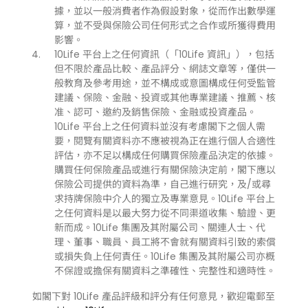
據，並以一般消費者作為假設對象，從而作出數學運
算，並不受與保險公司任何形式之合作或所獲得費用
影響。
10Life 平台上之任何資訊（「10Life 資訊」），包括
但不限於產品比較、產品評分、網誌文章等，僅供一
般教育及參考用途，並不構成或意圖構成任何受監管
建議、保險、金融、投資或其他專業建議、推薦、核
准、認可、邀約及銷售保險、金融或投資產品。
10Life 平台上之任何資料並沒有考慮閣下之個人需
要，閱覽有關資料亦不應被視為正在進行個人合適性
評估，亦不足以構成任何購買保險產品決定的依據。
購買任何保險產品或進行有關保險決定前，閣下應以
保險公司提供的資料為準，自己進行研究，及/或尋
求持牌保險中介人的獨立及專業意見。10Life 平台上
之任何資料是以最大努力從不同渠道收集、驗證、更
新而成。10Life 集團及其附屬公司、關連人士、代
理、董事、職員、員工將不會就有關資料引致的索償
或損失負上任何責任。10Life 集團及其附屬公司亦概
不保證或擔保有關資料之準確性、完整性和適時性。
如閣下對 10Life 產品評級和評分有任何意見，歡迎電郵至