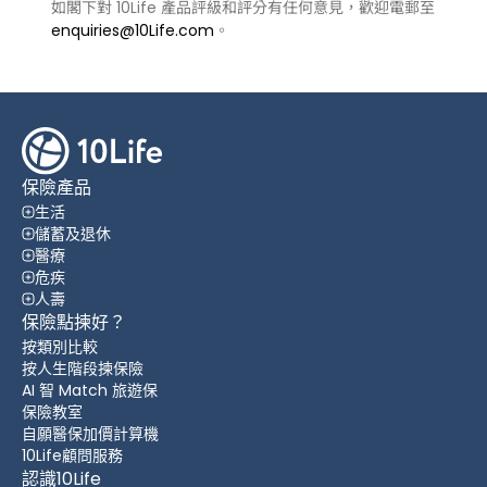
如閣下對 10Life 產品評級和評分有任何意見，歡迎電郵至
enquiries@10Life.com
。
保險產品
生活
儲蓄及退休
醫療
危疾
人壽
保險點揀好？
按類別比較
按人生階段揀保險
AI 智 Match 旅遊保
保險教室
自願醫保加價計算機
10Life顧問服務
認識10Life