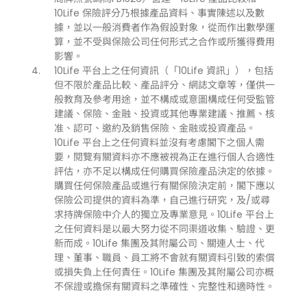
10Life 保險評分乃根據產品資料、事實陳述以及數
據，並以一般消費者作為假設對象，從而作出數學運
算，並不受與保險公司任何形式之合作或所獲得費用
影響。
10Life 平台上之任何資訊（「10Life 資訊」），包括
但不限於產品比較、產品評分、網誌文章等，僅供一
般教育及參考用途，並不構成或意圖構成任何受監管
建議、保險、金融、投資或其他專業建議、推薦、核
准、認可、邀約及銷售保險、金融或投資產品。
10Life 平台上之任何資料並沒有考慮閣下之個人需
要，閱覽有關資料亦不應被視為正在進行個人合適性
評估，亦不足以構成任何購買保險產品決定的依據。
購買任何保險產品或進行有關保險決定前，閣下應以
保險公司提供的資料為準，自己進行研究，及/或尋
求持牌保險中介人的獨立及專業意見。10Life 平台上
之任何資料是以最大努力從不同渠道收集、驗證、更
新而成。10Life 集團及其附屬公司、關連人士、代
理、董事、職員、員工將不會就有關資料引致的索償
或損失負上任何責任。10Life 集團及其附屬公司亦概
不保證或擔保有關資料之準確性、完整性和適時性。