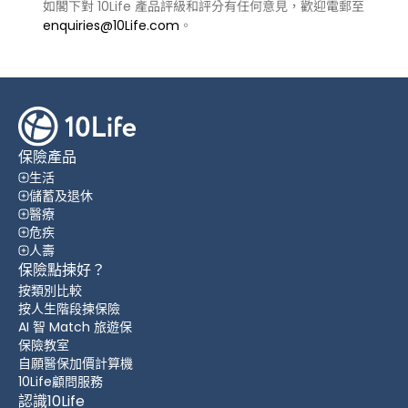
如閣下對 10Life 產品評級和評分有任何意見，歡迎電郵至
enquiries@10Life.com
。
保險產品
生活
儲蓄及退休
醫療
危疾
人壽
保險點揀好？
按類別比較
按人生階段揀保險
AI 智 Match 旅遊保
保險教室
自願醫保加價計算機
10Life顧問服務
認識10Life