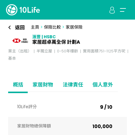
返回
主頁
>
保險比較
>
家居保險
滙豐 | HSBC
家居超卓萬全保 計劃A
業主（出租）
半獨立屋
0-50年樓齡
實用面積751-1125平方呎
基本
概括
家居財物
法律責任
個人意外
10Life評分
9 / 10
家居財物總保障額
100,000