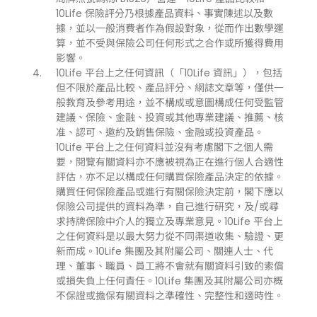
10Life 保險評分乃根據產品資料、事實陳述以及數
據，並以一般消費者作為假設對象，從而作出數學運
算，並不受與保險公司任何形式之合作或所獲得費用
影響。
10Life 平台上之任何資訊（「10Life 資訊」），包括
但不限於產品比較、產品評分、網誌文章等，僅供一
般教育及參考用途，並不構成或意圖構成任何受監管
建議、保險、金融、投資或其他專業建議、推薦、核
准、認可、邀約及銷售保險、金融或投資產品。
10Life 平台上之任何資料並沒有考慮閣下之個人需
要，閱覽有關資料亦不應被視為正在進行個人合適性
評估，亦不足以構成任何購買保險產品決定的依據。
購買任何保險產品或進行有關保險決定前，閣下應以
保險公司提供的資料為準，自己進行研究，及/或尋
求持牌保險中介人的獨立及專業意見。10Life 平台上
之任何資料是以最大努力從不同渠道收集、驗證、更
新而成。10Life 集團及其附屬公司、關連人士、代
理、董事、職員、員工將不會就有關資料引致的索償
或損失負上任何責任。10Life 集團及其附屬公司亦概
不保證或擔保有關資料之準確性、完整性和適時性。